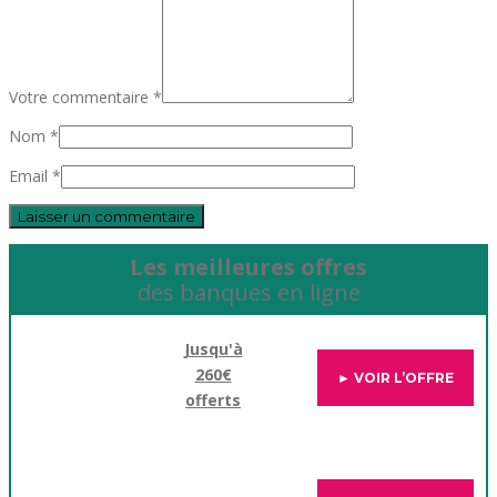
Votre commentaire *
Nom *
Email *
Les meilleures offres
des banques en ligne
Jusqu'à
260€
► VOIR L’OFFRE
offerts