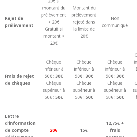
20€ si
montant du
Montant du
prélèvement
prélèvement
Rejet de
Non
> 20€
rejeté dans
prélèvement
communiqué
Gratuit si
la limite de
montant <
20€
20€
C
Chèque
Chèque
Chèque
i
inférieur à
inférieur à
inférieur à
Frais de rejet
50€ :
30€
50€ :
30€
50€ :
30€
de chèques
Chèque
Chèque
Chèque
C
supérieur à
supérieur à
supérieur à
su
50€ :
50€
50€ :
50€
50€ :
50€
Lettre
d'information
12,75€ +
de compte
20€
15€
frais