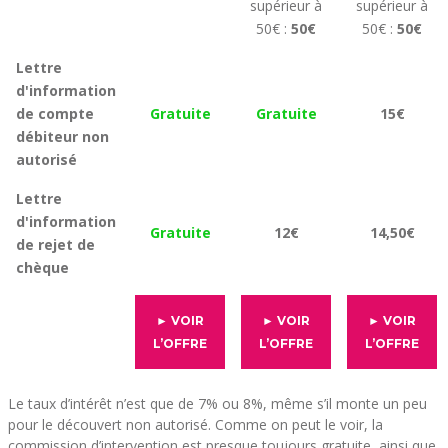
supérieur à
supérieur à
50€ :
50€
50€ :
50€
Lettre
d'information
de compte
Gratuite
Gratuite
15€
débiteur non
autorisé
Lettre
d'information
Gratuite
12€
14,50€
de rejet de
chèque
► VOIR
► VOIR
► VOIR
L’OFFRE
L’OFFRE
L’OFFRE
Le taux d’intérêt n’est que de 7% ou 8%, même s’il monte un peu
pour le découvert non autorisé. Comme on peut le voir, la
commission d’intervention est presque toujours gratuite, ainsi que