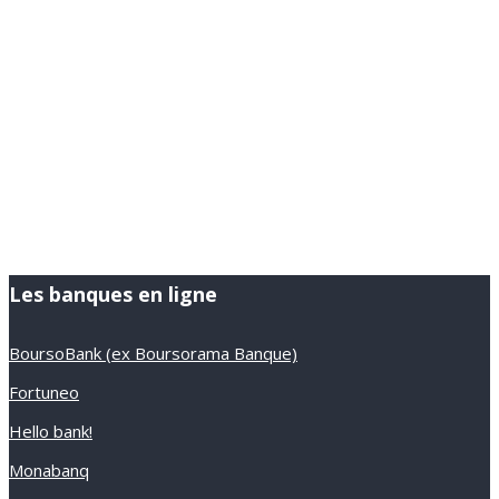
Les banques en ligne
BoursoBank (ex Boursorama Banque)
Fortuneo
Hello bank!
Monabanq