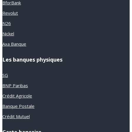
BforBank
Revolut
N26
Nickel
Axa Banque
Les banques physiques
SG
BNP Paribas
Crédit Agricole
Banque Postale
Crédit Mutuel
Carte bancaire