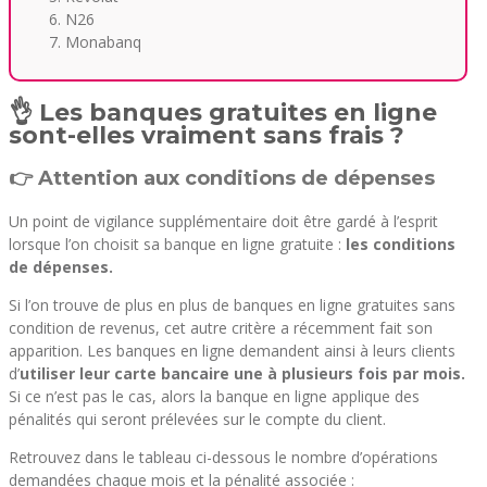
N26
Monabanq
👌 Les banques gratuites en ligne
sont-elles vraiment sans frais ?
👉 Attention aux conditions de dépenses
Un point de vigilance supplémentaire doit être gardé à l’esprit
lorsque l’on choisit sa banque en ligne gratuite :
les conditions
de dépenses.
Si l’on trouve de plus en plus de banques en ligne gratuites sans
condition de revenus, cet autre critère a récemment fait son
apparition. Les banques en ligne demandent ainsi à leurs clients
d’
utiliser leur carte bancaire une à plusieurs fois par mois.
Si ce n’est pas le cas, alors la banque en ligne applique des
pénalités qui seront prélevées sur le compte du client.
Retrouvez dans le tableau ci-dessous le nombre d’opérations
demandées chaque mois et la pénalité associée :