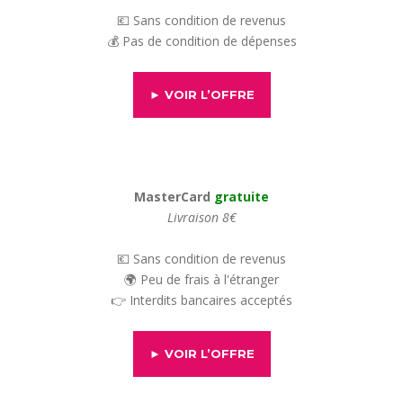
💶 Sans condition de revenus
💰 Pas de condition de dépenses
► VOIR L’OFFRE
MasterCard
gratuite
Livraison 8€
💶 Sans condition de revenus
🌍 Peu de frais à l'étranger
👉 Interdits bancaires acceptés
► VOIR L’OFFRE