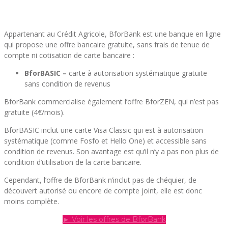
Appartenant au Crédit Agricole, BforBank est une banque en ligne
qui propose une offre bancaire gratuite, sans frais de tenue de
compte ni cotisation de carte bancaire :
BforBASIC –
carte à autorisation systématique gratuite
sans condition de revenus
BforBank commercialise également l’offre BforZEN, qui n’est pas
gratuite (4€/mois).
BforBASIC inclut une carte Visa Classic qui est à autorisation
systématique (comme Fosfo et Hello One) et accessible sans
condition de revenus. Son avantage est qu’il n’y a pas non plus de
condition d’utilisation de la carte bancaire.
Cependant, l’offre de BforBank n’inclut pas de chéquier, de
découvert autorisé ou encore de compte joint, elle est donc
moins complète.
► Voir les offres de BforBank