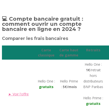
💻 Compte bancaire gratuit :
comment ouvrir un compte
bancaire en ligne en 2024 ?
Comparer les frais bancaires
Carte
Carte haut
Retraits
classique
de gamme
Hello One :
1€
/retrait
hors
Hello One :
Hello Prime
distributeurs
gratuits
:
5€/mois
BNP Paribas
► Voir l'offre
Hello Prime :
gratuits