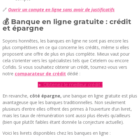
🔗
Ouvrir un compte en ligne sans avoir de justificatifs
💰 Banque en ligne gratuite : crédit
et épargne
Soyons honnêtes, les banques en ligne ne sont pas encore les
plus compétitives en ce qui concerne les crédits, même si elles
proposent une offre de plus en plus complète. Mieux vaut pour
cela s’orienter vers les spécialistes tels que Cetelem ou encore
Cofidis. Si vous souhaitez obtenir un crédit, tournez-vous vers
notre
comparateur de crédit
dédié :
► Obtenez le meilleur crédit !
En revanche,
côté épargne,
une banque en ligne gratuite est plus
avantageuse que les banques traditionnelles. Non seulement
plusieurs d’entre elles offrent des primes à l’ouverture d’un livret,
mais les taux de rémunération sont aussi plus élevés qu’ailleurs
(bien que plutôt faibles étant donnée la conjecture actuelle).
Voici les livrets disponibles chez les banques en ligne :