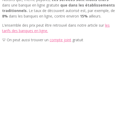
dans une banque en ligne gratuite
que dans les établissements
traditionnels.
Le taux de découvert autorisé est, par exemple, de
8%
dans les banques en ligne, contre environ
15%
ailleurs.
L’ensemble des prix peut être retrouvé dans notre article sur
les
tarifs des banques en ligne.
💡 On peut aussi trouver un
compte joint
gratuit