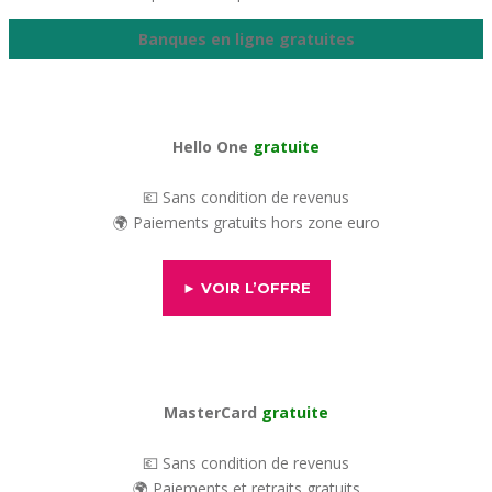
Banques en ligne gratuites
Hello One
gratuite
💶 Sans condition de revenus
🌍 Paiements gratuits hors zone euro
► VOIR L’OFFRE
MasterCard
gratuite
💶 Sans condition de revenus
🌍 Paiements et retraits gratuits