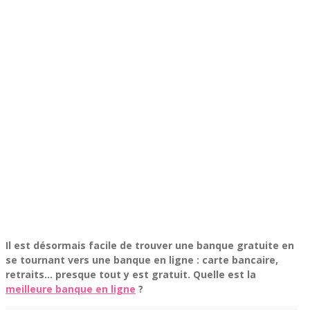
Il est désormais facile de trouver une banque gratuite en
se tournant vers une banque en ligne : carte bancaire,
retraits… presque tout y est gratuit. Quelle est la
meilleure banque en ligne
?