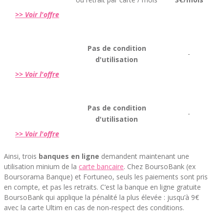
>> Voir l'offre
Pas de condition
-
d'utilisation
>> Voir l'offre
Pas de condition
-
d'utilisation
>> Voir l'offre
Ainsi, trois
banques en ligne
demandent maintenant une
utilisation minium de la
carte bancaire
. Chez BoursoBank (ex
Boursorama Banque) et Fortuneo, seuls les paiements sont pris
en compte, et pas les retraits. C’est la banque en ligne gratuite
BoursoBank qui applique la pénalité la plus élevée : jusqu’à 9€
avec la carte Ultim en cas de non-respect des conditions.