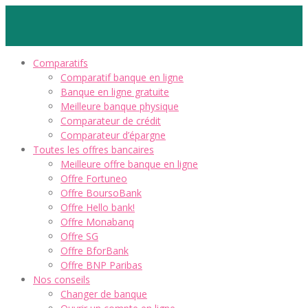
Comparatifs
Comparatif banque en ligne
Banque en ligne gratuite
Meilleure banque physique
Comparateur de crédit
Comparateur d’épargne
Toutes les offres bancaires
Meilleure offre banque en ligne
Offre Fortuneo
Offre BoursoBank
Offre Hello bank!
Offre Monabanq
Offre SG
Offre BforBank
Offre BNP Paribas
Nos conseils
Changer de banque