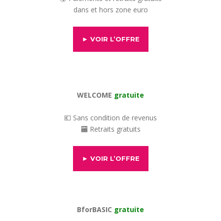
dans et hors zone euro
► VOIR L’OFFRE
WELCOME
gratuite
💶 Sans condition de revenus
🏧 Retraits gratuits
► VOIR L’OFFRE
BforBASIC
gratuite