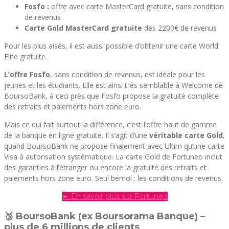
Fosfo :
offre avec carte MasterCard gratuite, sans condition
de revenus
Carte Gold MasterCard gratuite
dès 2200€ de revenus
Pour les plus aisés, il est aussi possible d’obtenir une carte World
Elite gratuite.
L’offre Fosfo
, sans condition de revenus, est idéale pour les
jeunes et les étudiants. Elle est ainsi très semblable à Welcome de
BoursoBank, à ceci près que Fosfo propose la gratuité complète
des retraits et paiements hors zone euro.
Mais ce qui fait surtout la différence, c’est l’offre haut de gamme
de la banque en ligne gratuite. Il s’agit d’une
véritable carte Gold
,
quand BoursoBank ne propose finalement avec Ultim qu’une carte
Visa à autorisation systématique. La carte Gold de Fortuneo inclut
des garanties à l’étranger ou encore la gratuité des retraits et
paiements hors zone euro. Seul bémol : les conditions de revenus.
► En savoir plus sur Fortuneo
🥉 BoursoBank (ex Boursorama Banque) –
plus de 6 millions de clients