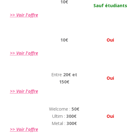
10€
Sauf étudiants
>> Voir l'offre
10€
Oui
>> Voir l'offre
Entre
20€ et
Oui
150€
>> Voir l'offre
Welcome :
50€
Ultim :
300€
Oui
Metal :
300€
>> Voir l'offre