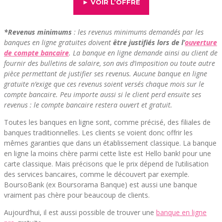
► VOIR L’OFFRE
*Revenus minimums
: les revenus minimums demandés par les
banques en ligne gratuites doivent
être justifiés lors de l’
ouverture
de compte bancaire
. La banque en ligne demande ainsi au client de
fournir des bulletins de salaire, son avis d’imposition ou toute autre
pièce permettant de justifier ses revenus. Aucune banque en ligne
gratuite n’exige que ces revenus soient versés chaque mois sur le
compte bancaire. Peu importe aussi si le client perd ensuite ses
revenus : le compte bancaire restera ouvert et gratuit.
Toutes les banques en ligne sont, comme précisé, des filiales de
banques traditionnelles. Les clients se voient donc offrir les
mêmes garanties que dans un établissement classique. La banque
en ligne la moins chère parmi cette liste est Hello bank! pour une
carte classique. Mais précisons que le prix dépend de l’utilisation
des services bancaires, comme le découvert par exemple.
BoursoBank (ex Boursorama Banque) est aussi une banque
vraiment pas chère pour beaucoup de clients.
Aujourd’hui, il est aussi possible de trouver une
banque en ligne