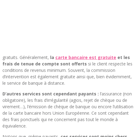
gratuits. Généralement,
la
carte bancaire est gratuite
et les
frais de tenue de compte sont offerts
si le client respecte les
conditions de revenus minimum. Souvent, la commission
d’intervention est également gratuite ainsi que, bien évidemment,
le service de banque à distance.
D’autres services sont cependant payants :
l’assurance (non
obligatoire), les frais d’irrégularité (agios, rejet de chèque ou de
virement…), l’émission de chèque de banque ou encore l’utilisation
de la carte bancaire hors Union Européenne. Ce sont cependant
des frais ponctuels qui ne concernent pas tout le monde à
équivalence.
Notons que, même payants,
ces services sont moins chers