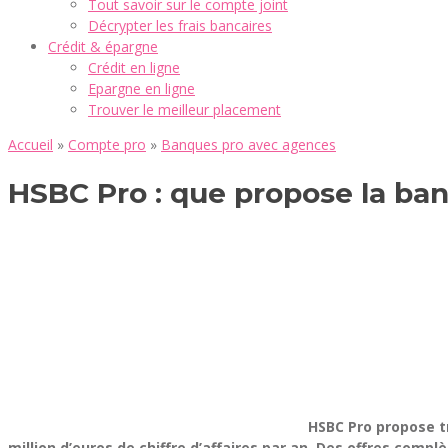
Tout savoir sur le compte joint
Décrypter les frais bancaires
Crédit & épargne
Crédit en ligne
Epargne en ligne
Trouver le meilleur placement
Accueil
»
Compte pro
»
Banques pro avec agences
HSBC Pro : que propose la ba
HSBC Pro propose tr
million d’euros de chiffre d’affaires par an. Des offres com