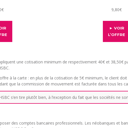
0€
9,80€
OIR
► VOIR
FRE
L’OFFRE
pliquent une cotisation minimum de respectivement 40€ et 38,50€ par m
 HSBC.
 offre à la carte : en plus de la cotisation de 5€ minimum, le client doi
ependant que la commission de mouvement est facturée dans tous les ca
BC s’en tire plutôt bien, à l’exception du fait que les sociétés ne so
proposer des comptes bancaires professionnels. Les néobanques et ba