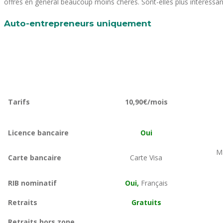
offres en général beaucoup moins chères. Sont-elles plus intéressa
Auto-entrepreneurs uniquement
Tarifs
10,90€/mois
Licence bancaire
Oui
Ma
Carte bancaire
Carte Visa
RIB nominatif
Oui,
Français
Retraits
Gratuits
Retraits hors zone