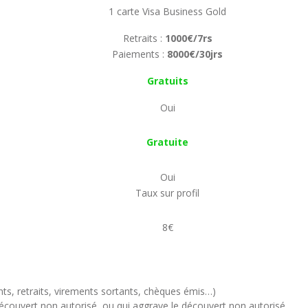
1 carte Visa Business Gold
Retraits :
1000€/7rs
Paiements :
8000€/30jrs
Gratuits
Oui
Gratuite
Oui
Taux sur profil
8€
nts, retraits, virements sortants, chèques émis…)
découvert non autorisé, ou qui aggrave le découvert non autorisé.