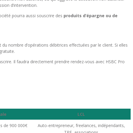
sion d’intervention.
société pourra aussi souscrire des
produits d’épargne ou de
u nombre d’opérations débitrices effectuées par le client. Si elles
ratuite.
souscrire. Il faudra directement prendre rendez-vous avec HSBC Pro
ale
LCL
ns de 900 000€
Auto-entrepreneur, freelances, indépendants,
TPE, associations