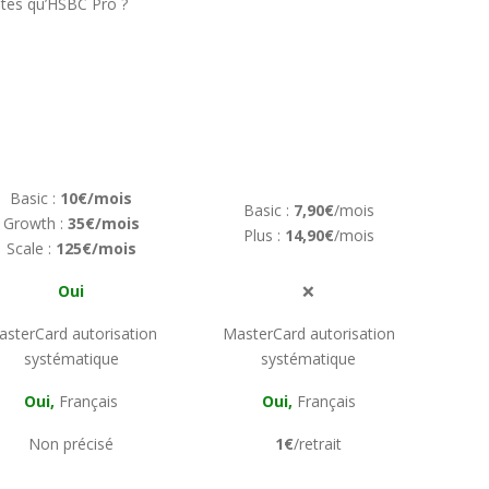
ntes qu’HSBC Pro ?
Basic :
10€/mois
Basic :
7,90€
/mois
Growth :
35€/mois
Plus :
14,90€
/mois
Scale :
125€/mois
Oui
❌
sterCard autorisation
MasterCard autorisation
systématique
systématique
Oui,
Français
Oui,
Français
Non précisé
1€
/retrait