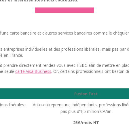
► Découvrir l’offre HSBC Pro
 d’une carte bancaire et d’autres services bancaires comme le chéquier. E
 entreprises individuelles et des professions libérales, mais pas par d
tué en France.
ront prendre directement rendez-vous avec HSBC afin de mettre en plac
ne seule
carte Visa Business
. Or, certains professionnels ont besoin 
Fusion Fast
ons libérales :
Auto-entrepreneurs, indépendants, professions libér
pas plus d'1,5 million CA/an
25€/mois HT