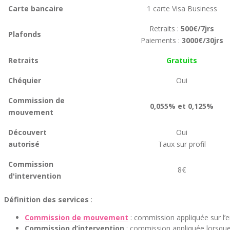
Carte bancaire
1 carte Visa Business
Retraits :
500€/7jrs
Plafonds
Paiements :
3000€/30jrs
Retraits
Gratuits
Chéquier
Oui
Commission de
0,055% et 0,125%
mouvement
Découvert
Oui
autorisé
Taux sur profil
Commission
8€
d'intervention
Définition des services
:
Commission de mouvement
: commission appliquée sur l’e
Commission d’intervention
: commission appliquée lorsque 