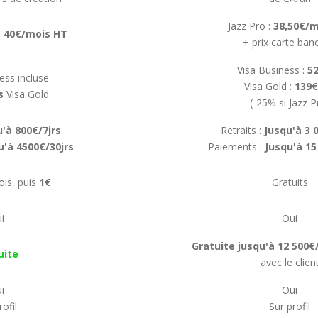
Jazz Pro :
38,50€/m
:
40€/mois HT
+ prix carte ban
Visa Business :
5
ess incluse
Visa Gold :
139€
s
Visa Gold
(-25% si Jazz P
u'à 800€/7jrs
Retraits :
Jusqu'à 3 
u'à 4500€/30jrs
Paiements :
Jusqu'à 15
ois, puis
1€
Gratuits
i
Oui
Gratuite jusqu'à 12 500€
uite
avec le clien
i
Oui
rofil
Sur profil