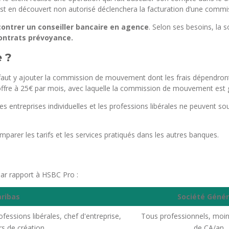
t en découvert non autorisé déclenchera la facturation d’une commis
ontrer un conseiller bancaire en agence
. Selon ses besoins, la 
ontrats prévoyance.
 ?
faut y ajouter la commission de mouvement dont les frais dépendront d
ffre à 25€ par mois, avec laquelle la commission de mouvement est g
les entreprises individuelles et les professions libérales ne peuvent 
parer les tarifs et les services pratiqués dans les autres banques.
par rapport à HSBC Pro :
ribas
Société Génér
essions libérales, chef d'entreprise,
Tous professionnels, moi
rs de création
de CA/an