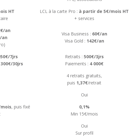
ois HT
LCL à la carte Pro :
à partir de 5€/mois HT
caire
+ services
2€/an
Visa Business :
60€/an
/an
Visa Gold :
142€/an
ro)
050€/7jrs
Retraits :
500€/3jrs
 300€/30jrs
Paiements :
4 000€
4 retraits gratuits,
puis
1,37€
/retrait
Oui
/mois
, puis fixé
0,1%
t
Min 15€/mois
Oui
Sur profil