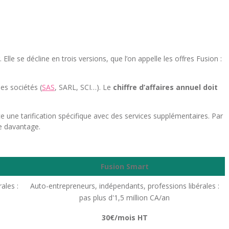
lle se décline en trois versions, que l’on appelle les offres Fusion :
es sociétés (
SAS
, SARL, SCI…). Le
chiffre d’affaires annuel doit
e une tarification spécifique avec des services supplémentaires. Par
de davantage.
Fusion Smart
ales :
Auto-entrepreneurs, indépendants, professions libérales :
pas plus d'1,5 million CA/an
30€/mois HT