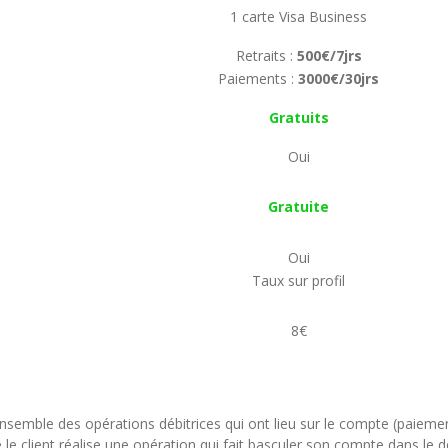
1 carte Visa Business
Retraits :
500€/7jrs
Paiements :
3000€/30jrs
Gratuits
Oui
Gratuite
Oui
Taux sur profil
8€
nsemble des opérations débitrices qui ont lieu sur le compte (paieme
le client réalise une opération qui fait basculer son compte dans le 