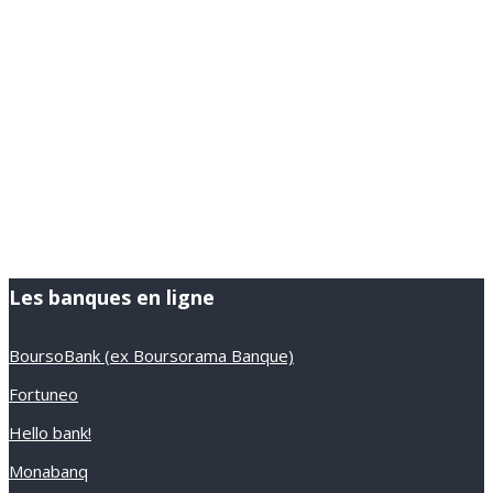
Les banques en ligne
BoursoBank (ex Boursorama Banque)
Fortuneo
Hello bank!
Monabanq