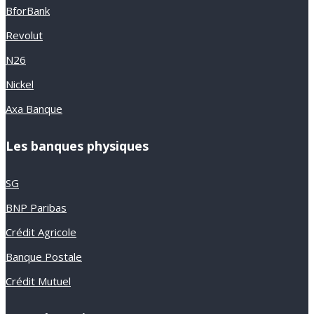
BforBank
Revolut
N26
Nickel
Axa Banque
Les banques physiques
SG
BNP Paribas
Crédit Agricole
Banque Postale
Crédit Mutuel