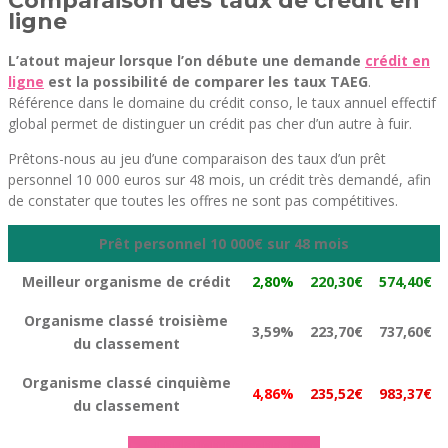
Comparaison des taux de crédit en
ligne
L’atout majeur lorsque l’on débute une demande
crédit en
ligne
est la possibilité de comparer les taux TAEG
.
Référence dans le domaine du crédit conso, le taux annuel effectif
global permet de distinguer un crédit pas cher d’un autre à fuir.
Prêtons-nous au jeu d’une comparaison des taux d’un prêt
personnel 10 000 euros sur 48 mois, un crédit très demandé, afin
de constater que toutes les offres ne sont pas compétitives.
Prêt personnel 10 000€ sur 48 mois
Meilleur organisme de crédit
2,80%
220,30€
574,40€
Organisme classé troisième
3,59%
223,70€
737,60€
du classement
Organisme classé cinquième
4,86%
235,52€
983,37€
du classement
► Simulation personnalisée