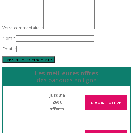
Votre commentaire *
Nom *
Email *
Les meilleures offres
des banques en ligne
Jusqu'à
260€
► VOIR L’OFFRE
offerts