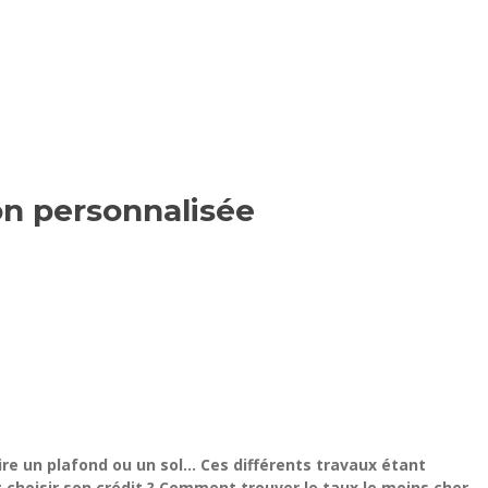
ion personnalisée
ire un plafond ou un sol… Ces différents travaux étant
 choisir son crédit ? Comment trouver le taux le moins cher