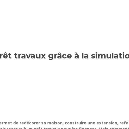
rêt travaux grâce à la simulat
ermet de redécorer sa maison, construire une extension, refa
oir recours à un prêt travaux pour les financer. Mais comment