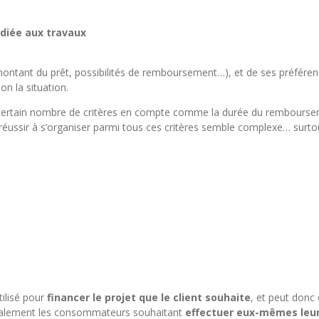
édiée aux travaux
tant du prêt, possibilités de remboursement…), et de ses préférence
on la situation.
n certain nombre de critères en compte comme la durée du rembourseme
éussir à s’organiser parmi tous ces critères semble complexe… surtou
tilisé pour
financer le projet que le client souhaite
, et peut donc 
énéralement les consommateurs souhaitant
effectuer eux-mêmes leur