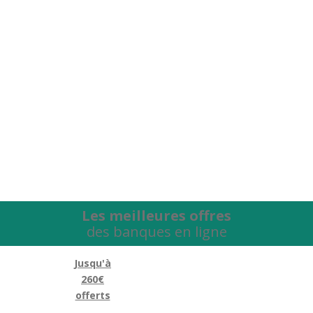
Les meilleures offres
des banques en ligne
Jusqu'à
260€
offerts