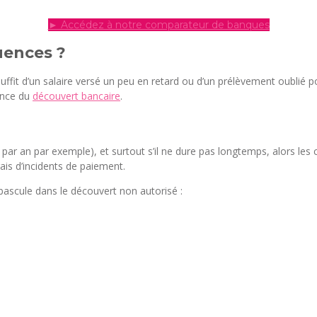
► Accédez à notre comparateur de banques
uences ?
l suffit d’un salaire versé un peu en retard ou d’un prélèvement oubli
ence du
découvert bancaire
.
x par an par exemple), et surtout s’il ne dure pas longtemps, alors le
rais d’incidents de paiement.
 bascule dans le découvert non autorisé :