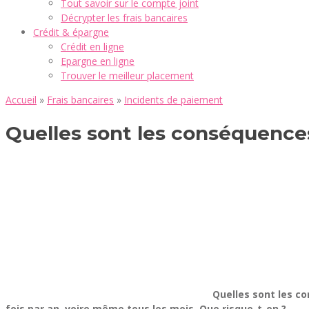
Tout savoir sur le compte joint
Décrypter les frais bancaires
Crédit & épargne
Crédit en ligne
Epargne en ligne
Trouver le meilleur placement
Accueil
»
Frais bancaires
»
Incidents de paiement
Quelles sont les conséquence
Quelles sont les c
fois par an, voire même tous les mois. Que risque-t-on ?