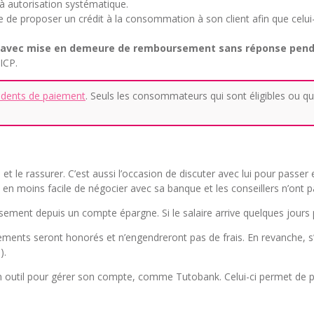
 à autorisation systématique.
ale de proposer un crédit à la consommation à son client afin que celu
s avec mise en demeure de remboursement sans réponse pend
FICP.
ncidents de paiement
. Seuls les consommateurs qui sont éligibles ou qui 
n et le rassurer. C’est aussi l’occasion de discuter avec lui pour passer 
ns en moins facile de négocier avec sa banque et les conseillers n’
ement depuis un compte épargne. Si le salaire arrive quelques jours plu
iements seront honorés et n’engendreront pas de frais. En revanche, s
).
er un outil pour gérer son compte, comme Tutobank. Celui-ci permet de 