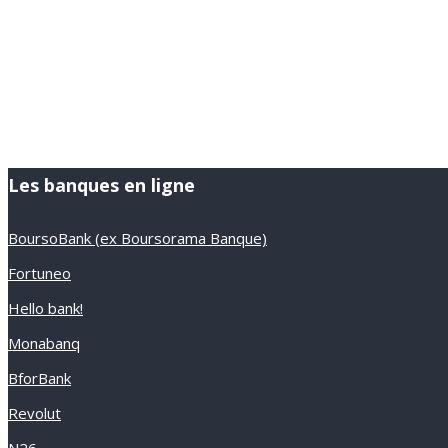
Les banques en ligne
BoursoBank (ex Boursorama Banque)
Fortuneo
Hello bank!
Monabanq
BforBank
Revolut