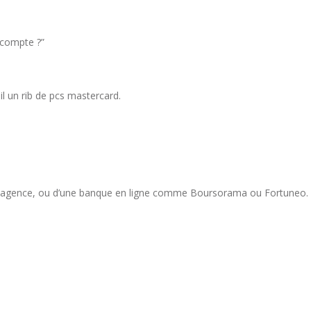
 compte ?”
il un rib de pcs mastercard.
c agence, ou d’une banque en ligne comme Boursorama ou Fortuneo. 