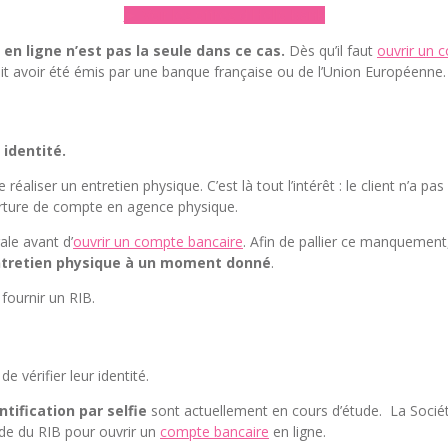
► Voir les offres d’Hello bank
 en ligne n’est pas la seule dans ce cas.
Dès qu’il faut
ouvrir un 
it avoir été émis par une banque française ou de l’Union Européenne.
r identité.
 réaliser un entretien physique. C’est là tout l’intérêt : le client n’a
verture de compte en agence physique.
ale avant d’
ouvrir un compte bancaire
. Afin de pallier ce manquement
entretien physique à un moment donné
.
ournir un RIB.
e vérifier leur identité.
ntification par selfie
sont actuellement en cours d’étude. La Socié
nde du RIB pour ouvrir un
compte bancaire
en ligne.