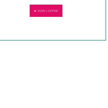
► VOIR L’OFFRE