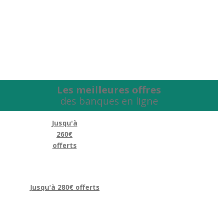
Les meilleures offres
des banques en ligne
Jusqu'à
260€
offerts
Jusqu'à 280€ offerts