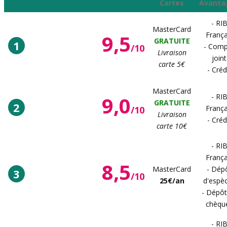
Cartes
Avanta
- RI
MasterCard
9,5
França
GRATUITE
1
- Comp
/10
Livraison
joint
carte 5€
- Créd
MasterCard
9,0
- RI
GRATUITE
2
França
/10
Livraison
- Créd
carte 10€
- RI
França
8,5
MasterCard
- Dép
3
/10
25€/an
d'espè
- Dépôt
chèqu
- RI