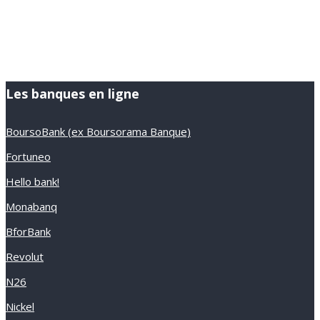
Les banques en ligne
BoursoBank (ex Boursorama Banque)
Fortuneo
Hello bank!
Monabanq
BforBank
Revolut
N26
Nickel