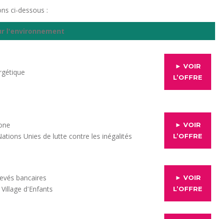
ns ci-dessous :
ur l'environnement
► VOIR
rgétique
L’OFFRE
bone
► VOIR
ations Unies de lutte contre les inégalités
L’OFFRE
levés bancaires
► VOIR
Village d'Enfants
L’OFFRE