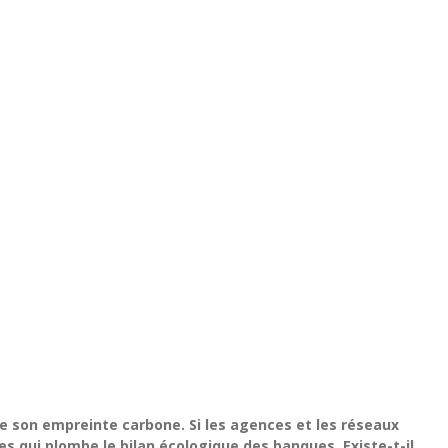
de son empreinte carbone. Si les agences et les réseaux
s qui plombe le bilan écologique des banques. Existe-t-il