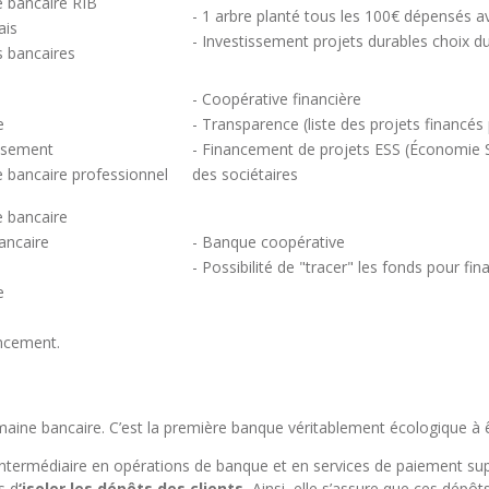
 bancaire RIB
- 1 arbre planté tous les 100€ dépensés av
ais
- Investissement projets durables choix du
s bancaires
- Coopérative financière
e
- Transparence (liste des projets financé
issement
- Financement de projets ESS (Économie S
 bancaire professionnel
des sociétaires
 bancaire
ancaire
- Banque coopérative
- Possibilité de "tracer" les fonds pour fi
e
ancement.
maine bancaire. C’est la première banque véritablement écologique à 
 intermédiaire en opérations de banque et en services de paiement supe
s d
‘isoler les dépôts des clients.
Ainsi, elle s’assure que ces dépôt