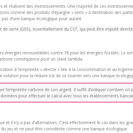
es et réalisent des investissements. Une majorité de ces investisseme
ions comme des produits d’épargne « verts » à destination des particul
git pas d’une banque écologique pour autant.
et de serre (GES), essentiellement du CO², qui peut être imputé direc
s énergies renouvelables contre 7€ pour les énergies fossiles. Le si
carbone conséquence pour un client lambda.
osition à l’empreinte « directe » liée à la consommation et au logeme
le solution pour la réduire est de se tourner vers une banque écologi
er l’empreinte carbone de son argent. Il suffit d’indiquer combien o
données pour effectuer le calcul avec tous les établissements bancai
ique et il n’y a pas d’alternatives. C’est effectivement le cas dans les
le du jeu et ne peut être considérée comme une banque écologique.