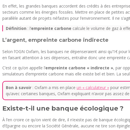
En effet, les grandes banques accordent des crédits à des entrepris
secteurs comme les énergies fossiles. Mettre en place de petites act
parallèle autant de projets néfastes pour l’environnement. Il ne s’a
Définition
: l’
empreinte carbone
calcule le volume de gaz à eff
L’argent, empreinte carbone indirecte
Selon l’OGN Oxfam, les banques ne dépenseraient ainsi qu’1€ pour le
en faisant attention à ses dépenses, entraîne donc une empreinte 
C’est ce qu’on appelle l’
empreinte carbone « indirecte »
, par opp
simulateurs d’empreinte carbone mais elle existe bel et bien. La seu
Bon à savoir
: Oxfam a mis en place
un « calculateur »
pour estim
qu’avec certaines banques, Oxfam expliquant n’avoir pas assez de 
Existe-t-il une banque écologique ?
À l’en croire ce qu’on vient de dire, il n’existe pas de banque écolog
d’Epargne ou encore la Société Générale, aucune ne tire son éping