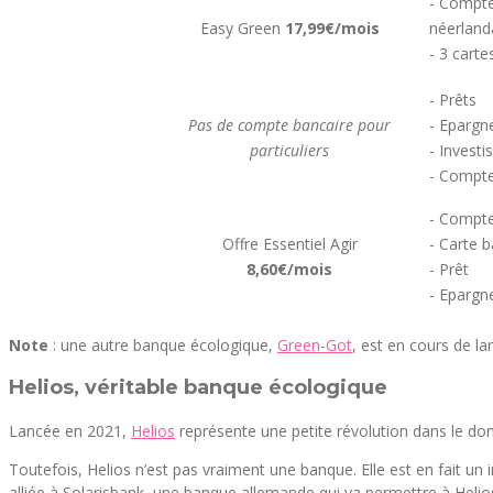
- Compte
Easy Green
17,99€/mois
néerland
- 3 carte
- Prêts
Pas de compte bancaire pour
- Epargn
particuliers
- Invest
- Compte
- Compte
Offre Essentiel Agir
- Carte b
8,60€/mois
- Prêt
- Epargn
Note
: une autre banque écologique,
Green-Got
, est en cours de l
Helios, véritable banque écologique
Lancée en 2021,
Helios
représente une petite révolution dans le do
Toutefois, Helios n’est pas vraiment une banque. Elle est en fait un
alliée à Solarisbank, une banque allemande qui va permettre à Helio