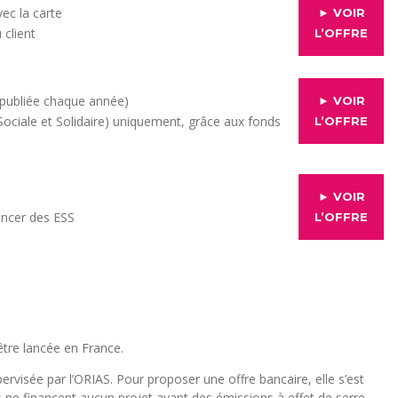
ec la carte
► VOIR
 client
L’OFFRE
s publiée chaque année)
► VOIR
ociale et Solidaire) uniquement, grâce aux fonds
L’OFFRE
► VOIR
nancer des ESS
L’OFFRE
être lancée en France.
rvisée par l’ORIAS. Pour proposer une offre bancaire, elle s’est
s ne financent aucun projet ayant des émissions à effet de serre,