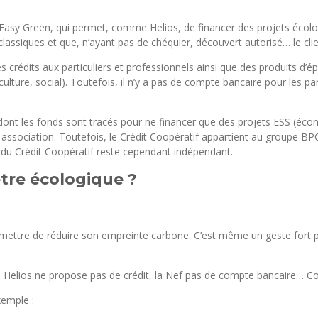
 Easy Green, qui permet, comme Helios, de financer des projets écolog
classiques et que, n’ayant pas de chéquier, découvert autorisé… le cli
crédits aux particuliers et professionnels ainsi que des produits d’ép
culture, social). Toutefois, il n’y a pas de compte bancaire pour les pa
nt les fonds sont tracés pour ne financer que des projets ESS (écono
ssociation. Toutefois, le Crédit Coopératif appartient au groupe BPC
 du Crédit Coopératif reste cependant indépendant.
tre écologique ?
ttre de réduire son empreinte carbone. C’est même un geste fort pour
, Helios ne propose pas de crédit, la Nef pas de compte bancaire… C
xemple :