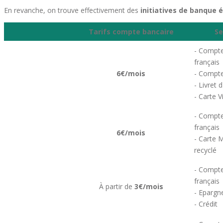
En revanche, on trouve effectivement des
initiatives de banque 
Tarifs compte bancaire
Se
- Compte
français
6€/mois
- Compt
- Livret 
- Carte V
- Compte
français
6€/mois
- Carte 
recyclé
- Compte
français
À partir de
3€/mois
- Epargn
- Crédit