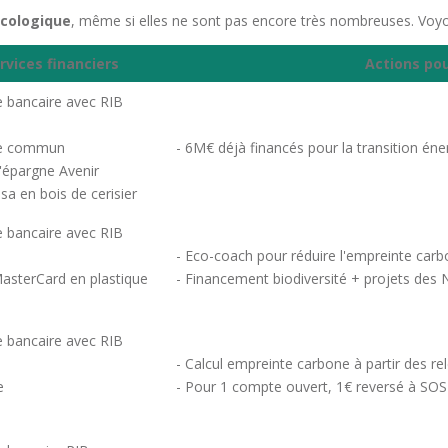
écologique
, même si elles ne sont pas encore très nombreuses. Voyo
rvices financiers
Actions po
 bancaire avec RIB
e commun
- 6M€ déjà financés pour la transition éne
d'épargne Avenir
isa en bois de cerisier
 bancaire avec RIB
- Eco-coach pour réduire l'empreinte car
MasterCard en plastique
- Financement biodiversité + projets des N
 bancaire avec RIB
- Calcul empreinte carbone à partir des re
e
- Pour 1 compte ouvert, 1€ reversé à SOS 