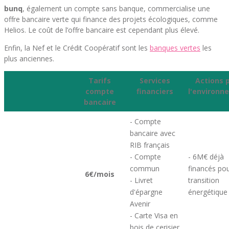
bunq
, également un compte sans banque, commercialise une
offre bancaire verte qui finance des projets écologiques, comme
Helios. Le coût de l’offre bancaire est cependant plus élevé.
Enfin, la Nef et le Crédit Coopératif sont les
banques vertes
les
plus anciennes.
Tarifs
Services
Actions 
compte
financiers
l'environn
bancaire
- Compte
bancaire avec
RIB français
- Compte
- 6M€ déjà
commun
financés pou
6€/mois
- Livret
transition
d'épargne
énergétique
Avenir
- Carte Visa en
bois de cerisier