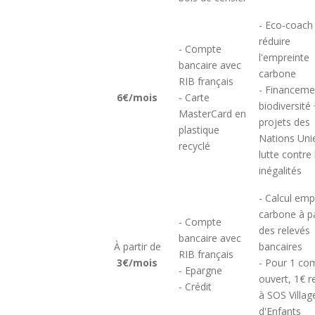
- Eco-coach
réduire
- Compte
l'empreinte
bancaire avec
carbone
RIB français
- Financeme
6€/mois
- Carte
biodiversité
MasterCard en
projets des
plastique
Nations Uni
recyclé
lutte contre 
inégalités
- Calcul emp
carbone à pa
- Compte
des relevés
bancaire avec
À partir de
bancaires
RIB français
3€/mois
- Pour 1 co
- Epargne
ouvert, 1€ r
- Crédit
à SOS Villag
d'Enfants