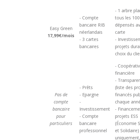
- 1 arbre pl
- Compte
tous les 10
bancaire RIB
dépensés av
Easy Green
néerlandais
carte
17,99€/mois
- 3 cartes
- Investiss
bancaires
projets dura
choix du clie
- Coopérati
financière
- Transpare
- Prêts
(liste des pr
Pas de
- Epargne
financés pub
compte
-
chaque ann
bancaire
Investissement
- Financeme
pour
- Compte
projets ESS
particuliers
bancaire
(Économie S
professionnel
et Solidaire)
uniquement