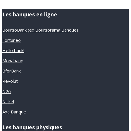
Les banques en ligne
BoursoBank (ex Boursorama Banque)
Fortuneo
Hello bank!
Monabanq
BforBank
Revolut
N26
Nickel
Axa Banque
Les banques physiques