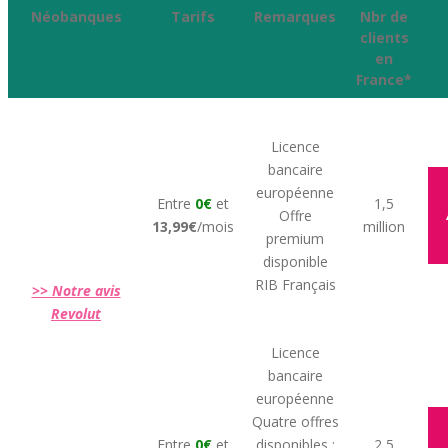
Néobanques
Tarifs
Remarques
Nbr de
clients
en
France*
Licence
bancaire
européenne
Entre
0€
et
1,5
Offre
13,99€
/mois
million
premium
disponible
RIB Français
>> Notre avis
Revolut
Licence
bancaire
européenne
Quatre offres
Entre
0€
et
disponibles :
2,5