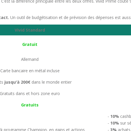
est la différence principale entre les deux offres. Vivid Prime coûte 9
tact.
Un outil de budgétisation et de prévision des dépenses est aussi 
Vivid Standard
Gratuit
Allemand
Carte bancaire en métal incluse
its
jusqu'à 200€
dans le monde entier
Gratuits dans et hors zone euro
Gratuits
-
10%
cashb
-
10%
sur sé
k programme Champion, en gains et actions
-
3%
achats 