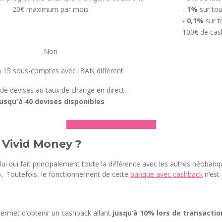
20€ maximum par mois
-
1%
sur tou
-
0,1%
sur t
100€ de ca
Non
à 15 sous-comptes avec IBAN différent
e devises au taux de change en direct :
Jusqu'à 40 devises disponibles
► Voir les offres bancaires
Vivid Money ?
qui fait principalement toute la différence avec les autres néobanque
 ».
Toutefois, le fonctionnement de cette
banque avec cashback
n’est 
permet d’obtenir un cashback allant
jusqu’à 10% lors de transacti