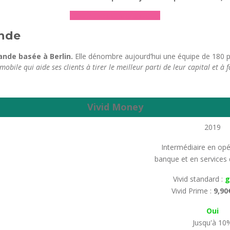
► Découvrir Vivid Money
ande
nde basée à Berlin.
Elle dénombre aujourd’hui une équipe de 180 p
bile qui aide ses clients à tirer le meilleur parti de leur capital et à fa
Vivid Money
2019
Intermédiaire en opé
banque et en services
Vivid standard :
g
Vivid Prime :
9,90
Oui
Jusqu'à 10