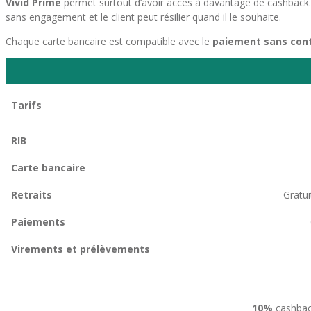
Vivid Prime
permet surtout d’avoir accès à davantage de cashback. C’
sans engagement et le client peut résilier quand il le souhaite.
Chaque carte bancaire est compatible avec le
paiement sans con
Tarifs
RIB
Carte bancaire
Retraits
Gratu
Paiements
Virements et prélèvements
10%
cashbac