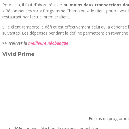
Pour cela, il faut d’abord réaliser
au moins deux transactions da
« Récompenses » > « Programme Champion », le client pourra voir le
restaurant par l’actuel premier client.
Si le client remporte le défi et est effectivement celui qui a dépen
suivantes. Les dépenses pendant le défi ne permettent en revanche 
>> Trouver la
meilleure néobanque
Vivid Prime
En plus du programme 
10%
sur une sélection de marques populaires