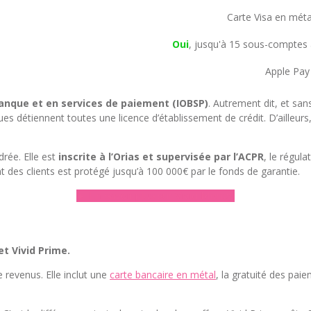
Carte Visa en méta
Oui
, jusqu'à 15 sous-comptes 
Apple Pay
anque et en services de paiement (IOBSP)
. Autrement dit, et sa
nques détiennent toutes une licence d’établissement de crédit. D’aille
rée. Elle est
inscrite à l’Orias et supervisée par l’ACPR
, le régula
nt des clients est protégé jusqu’à 100 000€ par le fonds de garantie.
► En savoir plus sur Vivid Money
et Vivid Prime.
e revenus. Elle inclut une
carte bancaire en métal
, la gratuité des pa