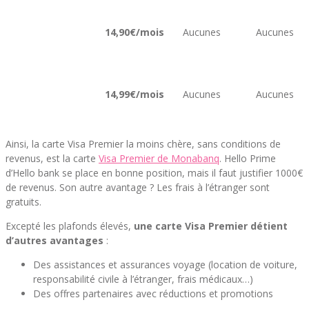
14,90€/mois
Aucunes
Aucunes
14,99€/mois
Aucunes
Aucunes
Ainsi, la carte Visa Premier la moins chère, sans conditions de
revenus, est la carte
Visa Premier de Monabanq
. Hello Prime
d’Hello bank se place en bonne position, mais il faut justifier 1000€
de revenus. Son autre avantage ? Les frais à l’étranger sont
gratuits.
Excepté les plafonds élevés,
une carte Visa Premier détient
d’autres avantages
:
Des assistances et assurances voyage (location de voiture,
responsabilité civile à l’étranger, frais médicaux…)
Des offres partenaires avec réductions et promotions