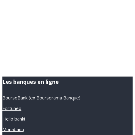
Les banques en ligne
BoursoBank (ex Boursorama Banque)
Fortuneo
Hello bank!
Monabanq