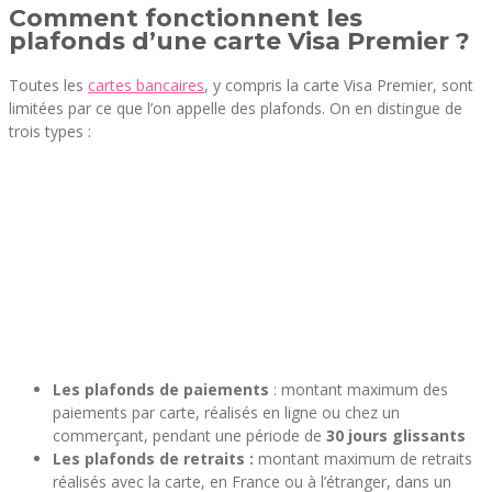
Comment fonctionnent les
plafonds d’une carte Visa Premier ?
Toutes les
cartes bancaires
, y compris la carte Visa Premier, sont
limitées par ce que l’on appelle des plafonds. On en distingue de
trois types :
Les plafonds de paiements
: montant maximum des
paiements par carte, réalisés en ligne ou chez un
commerçant, pendant une période de
30 jours glissants
Les plafonds de retraits :
montant maximum de retraits
réalisés avec la carte, en France ou à l’étranger, dans un