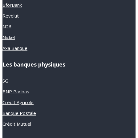
BforBank
Revolut
N26
Nickel
Axa Banque
Les banques physiques
SG
BNP Paribas
Crédit Agricole
Banque Postale
Crédit Mutuel