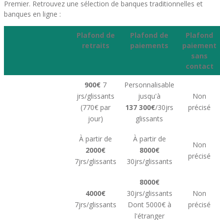
Premier. Retrouvez une sélection de banques traditionnelles et
banques en ligne :
Plafond de
Plafond de
Plafond
retraits
paiements
paiement
sans
contact
900€
7
Personnalisable
jrs/glissants
jusqu'à
Non
(770€ par
137 300€
/30jrs
précisé
jour)
glissants
À partir de
À partir de
Non
2000€
8000€
précisé
7jrs/glissants
30jrs/glissants
8000€
4000€
30jrs/glissants
Non
7jrs/glissants
Dont 5000€ à
précisé
l'étranger