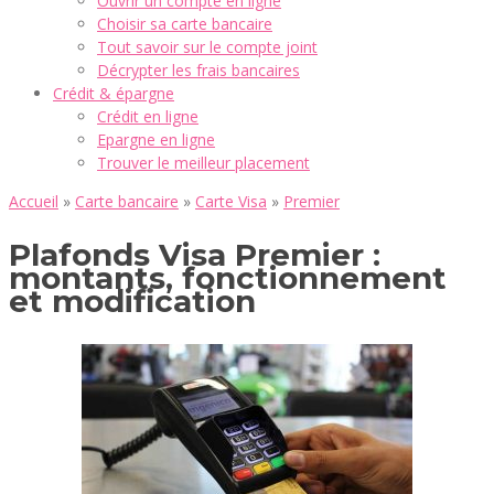
Ouvrir un compte en ligne
Choisir sa carte bancaire
Tout savoir sur le compte joint
Décrypter les frais bancaires
Crédit & épargne
Crédit en ligne
Epargne en ligne
Trouver le meilleur placement
Accueil
»
Carte bancaire
»
Carte Visa
»
Premier
Plafonds Visa Premier :
montants, fonctionnement
et modification