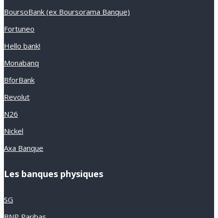
BoursoBank (ex Boursorama Banque)
Fortuneo
Hello bank!
Monabanq
BforBank
Revolut
N26
Nickel
Axa Banque
Les banques physiques
SG
BNP Paribas