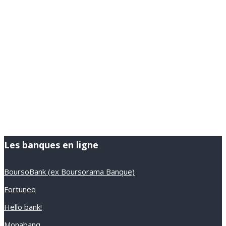
Les banques en ligne
BoursoBank (ex Boursorama Banque)
Fortuneo
Hello bank!
Monabanq