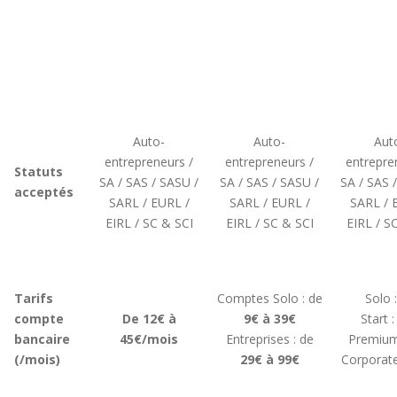
Auto-
Auto-
Aut
entrepreneurs /
entrepreneurs /
entrepre
Statuts
SA / SAS / SASU /
SA / SAS / SASU /
SA / SAS 
acceptés
SARL / EURL /
SARL / EURL /
SARL / 
EIRL / SC & SCI
EIRL / SC & SCI
EIRL / S
Tarifs
Comptes Solo : de
Solo 
compte
De 12€ à
9€ à 39€
Start 
bancaire
45€/mois
Entreprises : de
Premium
(/mois)
29€ à 99€
Corporate