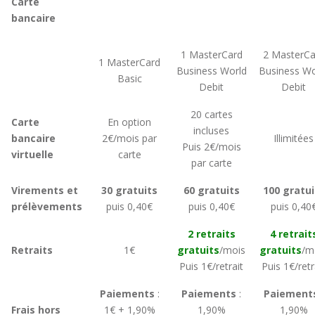
Carte
bancaire
1 MasterCard
2 MasterCa
1 MasterCard
Business World
Business Wo
Basic
Debit
Debit
20 cartes
Carte
En option
incluses
bancaire
2€/mois par
Illimitées
Puis 2€/mois
virtuelle
carte
par carte
Virements et
30 gratuits
60 gratuits
100 gratui
prélèvements
puis 0,40€
puis 0,40€
puis 0,40
2 retraits
4 retrait
Retraits
1€
gratuits
/mois
gratuits
/m
Puis 1€/retrait
Puis 1€/retr
Paiements
:
Paiements
:
Paiement
Frais hors
1€ + 1,90%
1,90%
1,90%