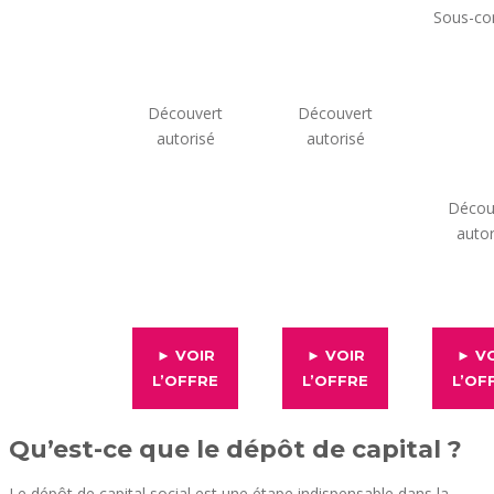
Sous-co
Découvert
Découvert
autorisé
autorisé
Décou
autor
► VOIR
► VOIR
► V
L’OFFRE
L’OFFRE
L’OF
Qu’est-ce que le dépôt de capital ?
Le dépôt de capital social est une étape indispensable dans la