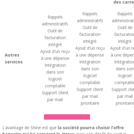
des cart
Rappels
Rappels
Rappels
administratifs
administrat
administratifs
Outil de
Outil de
Outil de
facturation
facturatio
facturation
intégré
intégré
intégré
Ajout d'un reçu
Ajout d'un r
Ajout d'un reçu
Autres
à une dépense
à une dépe
à une dépense
services
Intégration
Intégratio
Intégration
dans son
dans son
dans son
logiciel
logiciel
logiciel
comptable
comptabl
comptable
Support client
Support cli
Support client
par mail
par mail
par mail
prioritaire
prioritair
► Voir les offres Shine
L’avantage de Shine est que
la société pourra choisir l’offre
bancaire qui lui convient le mieux
avec son dépôt de capital.