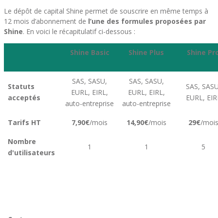
Le dépôt de capital Shine permet de souscrire en même temps à
12 mois d’abonnement de
l’une des formules proposées par
Shine
. En voici le récapitulatif ci-dessous :
Shine Basic
Shine Plus
Shine Pr
SAS, SASU,
SAS, SASU,
Statuts
SAS, SASU
EURL, EIRL,
EURL, EIRL,
acceptés
EURL, EIR
auto-entreprise
auto-entreprise
Tarifs HT
7,90€
/mois
14,90€
/mois
29€
/moi
Nombre
1
1
5
d'utilisateurs