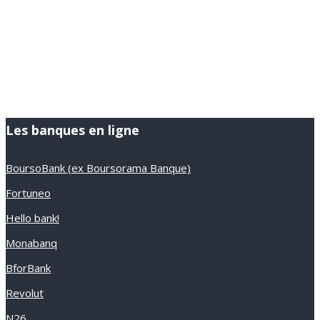
Les banques en ligne
BoursoBank (ex Boursorama Banque)
Fortuneo
Hello bank!
Monabanq
BforBank
Revolut
N26