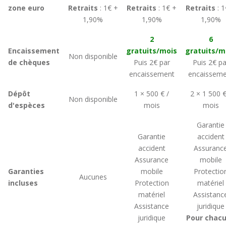
zone euro
Retraits
: 1€ +
Retraits
: 1€ +
Retraits
: 1
1,90%
1,90%
1,90%
2
6
Encaissement
gratuits/mois
gratuits/m
Non disponible
de chèques
Puis 2€ par
Puis 2€ pa
encaissement
encaisseme
Dépôt
1 × 500 € /
2 × 1 500 €
Non disponible
d'espèces
mois
mois
Garantie
Garantie
accident
accident
Assuranc
Assurance
mobile
Garanties
mobile
Protectio
Aucunes
incluses
Protection
matériel
matériel
Assistanc
Assistance
juridique
juridique
Pour chac