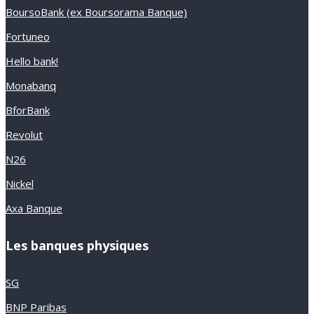
BoursoBank (ex Boursorama Banque)
Fortuneo
Hello bank!
Monabanq
BforBank
Revolut
N26
Nickel
Axa Banque
Les banques physiques
SG
BNP Paribas