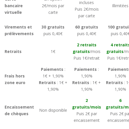
incluses
bancaire
2€/mois par
Illimitées
Puis 2€/mois
virtuelle
carte
par carte
Virements et
30 gratuits
60 gratuits
100 gratui
prélèvements
puis 0,40€
puis 0,40€
puis 0,40
2 retraits
4 retrait
Retraits
1€
gratuits
/mois
gratuits
/m
Puis 1€/retrait
Puis 1€/retr
Paiements
:
Paiements
:
Paiement
Frais hors
1€ + 1,90%
1,90%
1,90%
zone euro
Retraits
: 1€ +
Retraits
: 1€ +
Retraits
: 1
1,90%
1,90%
1,90%
2
6
Encaissement
gratuits/mois
gratuits/m
Non disponible
de chèques
Puis 2€ par
Puis 2€ pa
encaissement
encaisseme