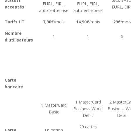
Statuts
SAS, SASU
EURL, EIRL,
EURL, EIRL,
acceptés
EURL, EIR
auto-entreprise
auto-entreprise
Tarifs HT
7,90€
/mois
14,90€
/mois
29€
/moi
Nombre
1
1
5
d'utilisateurs
Carte
bancaire
1 MasterCard
2 MasterCa
1 MasterCard
Business World
Business Wo
Basic
Debit
Debit
20 cartes
Carte
En option