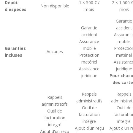
Dépôt
1 × 500 € /
2 × 1 500 €
Non disponible
d'espèces
mois
mois
Garantie
Garantie
accident
accident
Assuranc
Assurance
mobile
Garanties
mobile
Protectio
Aucunes
incluses
Protection
matériel
matériel
Assistanc
Assistance
juridique
juridique
Pour chac
des cart
Rappels
Rappels
Rappels
administratifs
administrat
administratifs
Outil de
Outil de
Outil de
facturation
facturatio
facturation
intégré
intégré
intégré
Ajout d'un reçu
Ajout d'un r
Ajout d'un reçu