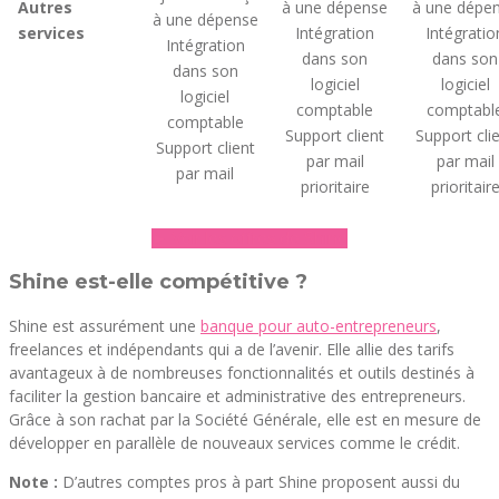
Autres
à une dépense
à une dépe
à une dépense
services
Intégration
Intégratio
Intégration
dans son
dans son
dans son
logiciel
logiciel
logiciel
comptable
comptabl
comptable
Support client
Support cli
Support client
par mail
par mail
par mail
prioritaire
prioritair
► Voir les offres de Shine
Shine est-elle compétitive ?
Shine est assurément une
banque pour auto-entrepreneurs
,
freelances et indépendants qui a de l’avenir. Elle allie des tarifs
avantageux à de nombreuses fonctionnalités et outils destinés à
faciliter la gestion bancaire et administrative des entrepreneurs.
Grâce à son rachat par la Société Générale, elle est en mesure de
développer en parallèle de nouveaux services comme le crédit.
Note :
D’autres comptes pros à part Shine proposent aussi du