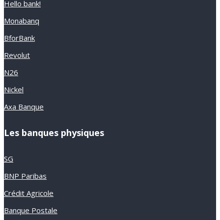
Hello bank!
Monabanq
BforBank
Revolut
N26
Nickel
Axa Banque
Les banques physiques
SG
BNP Paribas
Crédit Agricole
Banque Postale