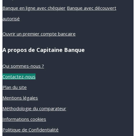
Banque en ligne avec chéquier
Banque avec découvert
autorisé
Ouvrir un premier compte bancaire
A propos de Capitaine Banque
Qui sommes-nous ?
Contactez-nous
Plan du site
Mentions légales
Méthodologie du comparateur
Informations cookies
Politique de Confidentialité