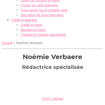
Ouvrir un compte en ligne
Choisir sa carte bancaire
Tout savoir sur le compte joint
Décrypter les frais bancaires
Crédit & épargne
Crédit en ligne
Epargne en ligne
Trouver le meilleur placement
Accueil
»
Noémie Verbaere
Noémie Verbaere
Rédactrice spécialisée
Profil Linkedin