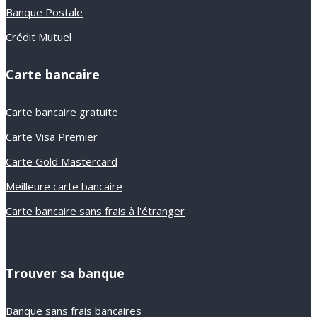
Banque Postale
Crédit Mutuel
Carte bancaire
Carte bancaire gratuite
Carte Visa Premier
Carte Gold Mastercard
Meilleure carte bancaire
Carte bancaire sans frais à l'étranger
Trouver sa banque
Banque sans frais bancaires