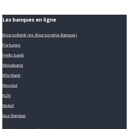
Les banques en ligne
BoursoBank (ex Boursorama Banque)
Fortuneo
Hello bank!
Monabanq
BforBank
Revolut
N26
Nickel
Axa Banque