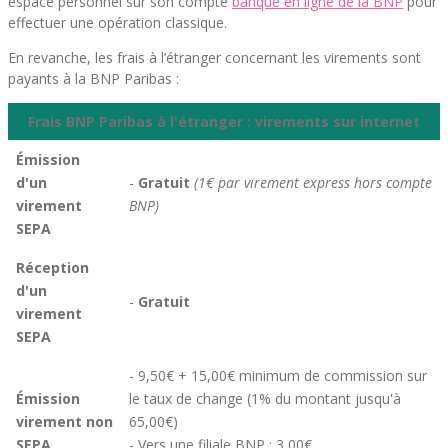
espace personnel sur son compte
banque en ligne de la BNP
pour
effectuer une opération classique.
En revanche, les frais à l’étranger concernant les virements sont
payants à la BNP Paribas :
Frais BNP Paribas à l'étranger : virements sur internet
Émission
d'un
-
Gratuit
(1€ par virement express hors compte
virement
BNP)
SEPA
Réception
d'un
-
Gratuit
virement
SEPA
- 9,50€ + 15,00€ minimum de commission sur
Émission
le taux de change (1% du montant jusqu'à
virement non
65,00€)
SEPA
- Vers une filiale BNP : 3,00€