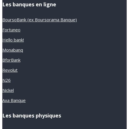
Les banques en ligne
BoursoBank (ex Boursorama Banque)
Fortuneo
Hello bank!
Monabanq
BforBank
Revolut
N26
Nickel
Axa Banque
Les banques physiques