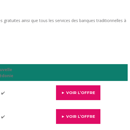
s gratuites ainsi que tous les services des banques traditionnelles à
uvelle
édonie
✔️
► VOIR L’OFFRE
✔️
► VOIR L’OFFRE