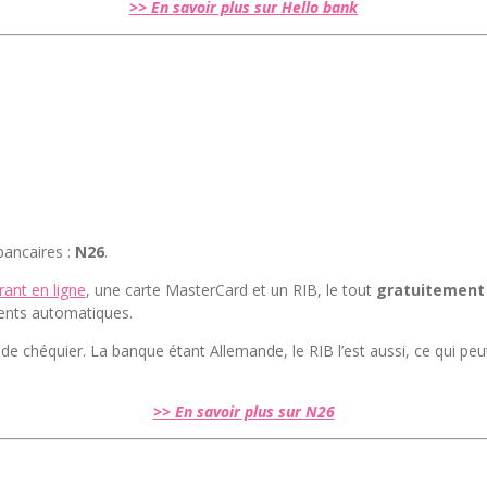
>> En savoir plus sur Hello bank
bancaires :
N26
.
ant en ligne
, une carte MasterCard et un RIB, le tout
gratuitement 
ments automatiques.
e chéquier. La banque étant Allemande, le RIB l’est aussi, ce qui peu
>> En savoir plus sur N26