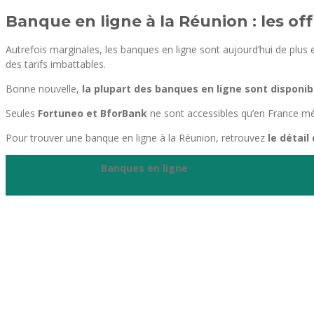
Banque en ligne à la Réunion : les of
Autrefois marginales, les banques en ligne sont aujourd’hui de plus e
des tarifs imbattables.
Bonne nouvelle,
la plupart des banques en ligne sont disponib
Seules
Fortuneo et BforBank
ne sont accessibles qu’en France mé
Pour trouver une banque en ligne à la Réunion, retrouvez
le détail
Banques en ligne