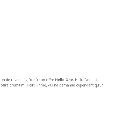
tion de revenus grâce à son offre
Hello One
. Hello One est
son offre premium, Hello Prime, qui ne demande cependant qu’un