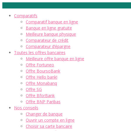
Comparatifs
Comparatif banque en ligne
Banque en ligne gratuite
Meilleure banque physique
Comparateur de crédit
Comparateur d’épargne
Toutes les offres bancaires
Meilleure offre banque en ligne
Offre Fortuneo
Offre BoursoBank
Offre Hello bank!
Offre Monabanq
Offre SG
Offre BforBank
Offre BNP Paribas
Nos conseils
Changer de banque
Ouvrir un compte en ligne
Choisir sa carte bancaire