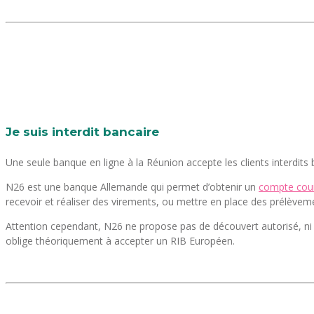
Je suis interdit bancaire
Une seule banque en ligne à la Réunion accepte les clients interdits 
N26 est une banque Allemande qui permet d’obtenir un
compte cour
recevoir et réaliser des virements, ou mettre en place des prélève
Attention cependant, N26 ne propose pas de découvert autorisé, ni d
oblige théoriquement à accepter un RIB Européen.