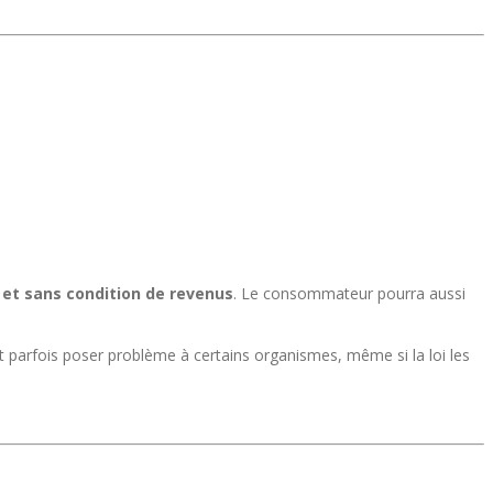
et sans condition de revenus
. Le consommateur pourra aussi
t parfois poser problème à certains organismes, même si la loi les