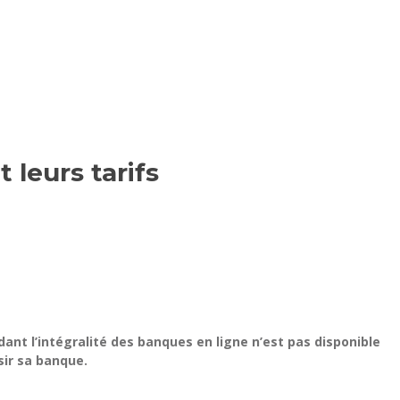
 leurs tarifs
dant l’intégralité des banques en ligne n’est pas disponible
sir sa banque.