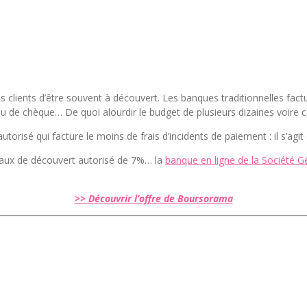
ins clients d’être souvent à découvert. Les banques traditionnelles fac
 ou de chèque… De quoi alourdir le budget de plusieurs dizaines voire 
torisé qui facture le moins de frais d’incidents de paiement : il s’agi
 taux de découvert autorisé de 7%… la
banque en ligne de la Société G
>> Découvrir l’offre de Boursorama