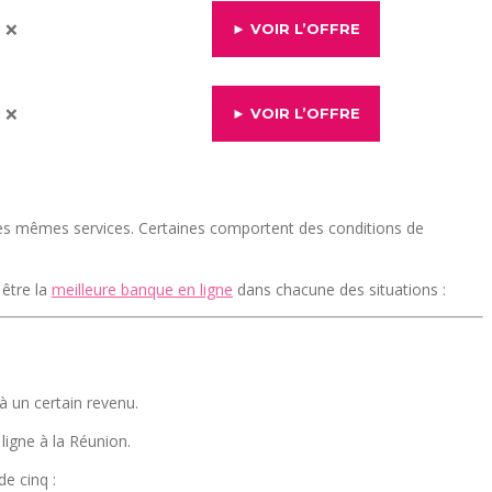
❌
► VOIR L’OFFRE
❌
► VOIR L’OFFRE
 les mêmes services. Certaines comportent des conditions de
 être la
meilleure banque en ligne
dans chacune des situations :
à un certain revenu.
igne à la Réunion.
e cinq :