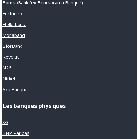
BoursoBank (ex Boursorama Banque)
Fortuneo
Hello bank!
Monabanq
BforBank
Revolut
N26
Nickel
Axa Banque
Les banques physiques
SG
BNP Paribas