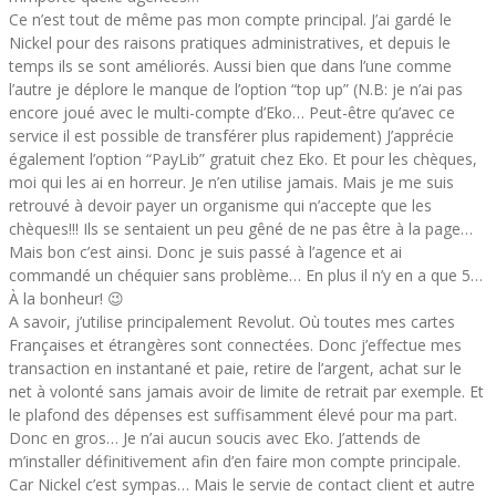
Ce n’est tout de même pas mon compte principal. J’ai gardé le
Nickel pour des raisons pratiques administratives, et depuis le
temps ils se sont améliorés. Aussi bien que dans l’une comme
l’autre je déplore le manque de l’option “top up” (N.B: je n’ai pas
encore joué avec le multi-compte d’Eko… Peut-être qu’avec ce
service il est possible de transférer plus rapidement) J’apprécie
également l’option “PayLib” gratuit chez Eko. Et pour les chèques,
moi qui les ai en horreur. Je n’en utilise jamais. Mais je me suis
retrouvé à devoir payer un organisme qui n’accepte que les
chèques!!! Ils se sentaient un peu gêné de ne pas être à la page…
Mais bon c’est ainsi. Donc je suis passé à l’agence et ai
commandé un chéquier sans problème… En plus il n’y en a que 5…
À la bonheur! 😉
A savoir, j’utilise principalement Revolut. Où toutes mes cartes
Françaises et étrangères sont connectées. Donc j’effectue mes
transaction en instantané et paie, retire de l’argent, achat sur le
net à volonté sans jamais avoir de limite de retrait par exemple. Et
le plafond des dépenses est suffisamment élevé pour ma part.
Donc en gros… Je n’ai aucun soucis avec Eko. J’attends de
m’installer définitivement afin d’en faire mon compte principale.
Car Nickel c’est sympas… Mais le servie de contact client et autre