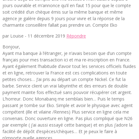
jours ouvrable et m’annonce qu’il en faut 15 pour que le compte
soit crédité d’un chèque émis sur la même banque et même
agence je galère depuis 9 jours pour vivre et la réponse de la
charmante conseillère fallait pas prendre un. Compte Eko
par Louise -
11 décembre 2019
Répondre
Bonjour,
Ayant ma banque à l’étranger, je n’avais besoin que d’un compte
français pour mes transaction ici et ma re-inscription en France.
Ayant également l’habitude d’avoir tout les services officiels fluides
et en ligne, retrouver la France est ces complications en toute
petites choses… J’ai pris au départ un compte Nickel. Ce fut la
barbe. Service client un vrai labyrinthe et des erreurs de double
payment mainte fois effectué sans pouvoir récupérer cet argent.
L’horreur. Donc Monabanq me semblais bien… Puis le temps
passant je tombe sur Eko. Simple et avoir le physique avec agent
compétent (ille et vilaine /Rennes) Plus service en ligne cela me
convenais. Donc ouverture en ligne. Pas plus compliqué que N26
par exemple ( j’ai aussi essayé cette banque) et en plus j’adore la
facilité de dépôt d’espèces/chèques… Et je peux le faire à
n’importe quelle agences…