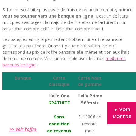
Si l’on ne souhaite plus payer de frais de tenue de compte,
mieux
vaut se tourner vers une banque en ligne.
C’est un de leurs
multiples avantages : la majorité d’entre elles ne facturent ni la
tenue d’un compte actif, ni celle d’un compte inactif.
Les banques en ligne permettent d’obtenir une offre bancaire
gratuite, ou pas chère. Quand il y a une cotisation, celle-ci
correspond au prix de l’offre bancaire elle-même et non aux frais
de tenue de compte. Voici un exemple avec les trois
meilleures
banques en ligne
:
Banque
Carte
Carte haut
classique
de gamme
Hello One
Hello Prime
GRATUITE
5€/mois
► VOIR
Sans
Si 1000€ de
L’OFFRE
condition
revenus
>> Voir l'offre
de revenus
mois