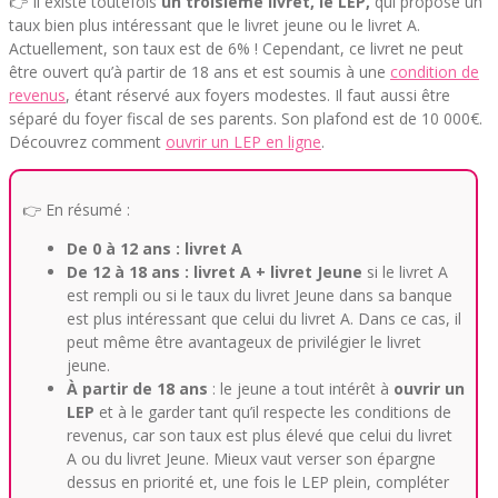
👉 Il existe toutefois
un troisième livret, le LEP,
qui propose un
taux bien plus intéressant que le livret jeune ou le livret A.
Actuellement, son taux est de 6% ! Cependant, ce livret ne peut
être ouvert qu’à partir de 18 ans et est soumis à une
condition de
revenus
, étant réservé aux foyers modestes. Il faut aussi être
séparé du foyer fiscal de ses parents. Son plafond est de 10 000€.
Découvrez comment
ouvrir un LEP en ligne
.
👉 En résumé :
De 0 à 12 ans :
livret A
De 12 à 18 ans :
livret A + livret Jeune
si le livret A
est rempli ou si le taux du livret Jeune dans sa banque
est plus intéressant que celui du livret A. Dans ce cas, il
peut même être avantageux de privilégier le livret
jeune.
À partir de 18 ans
: le jeune a tout intérêt à
ouvrir un
LEP
et à le garder tant qu’il respecte les conditions de
revenus, car son taux est plus élevé que celui du livret
A ou du livret Jeune. Mieux vaut verser son épargne
dessus en priorité et, une fois le LEP plein, compléter