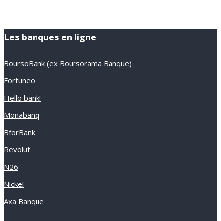
Les banques en ligne
BoursoBank (ex Boursorama Banque)
Fortuneo
Hello bank!
Monabanq
BforBank
Revolut
N26
Nickel
Axa Banque