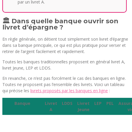
par un livret A.
🏛️ Dans quelle banque ouvrir son
livret d’épargne ?
En règle générale, on détient tout simplement son livret d’épargne
dans sa banque principale, ce qui est plus pratique pour verser et
retirer de l’argent facilement et rapidement.
Toutes les banques traditionnelles proposent en général livret A,
livret Jeune, LEP et LDDS.
En revanche, ce n’est pas forcément le cas des banques en ligne.
Toutes ne proposent pas l’ensemble des livrets. Voici un tableau
qui précise les
livrets proposés par les banques en ligne
:
Banque
Livret
LDDS
Livret
LEP
PEL
Assur
A
Jeune
vi