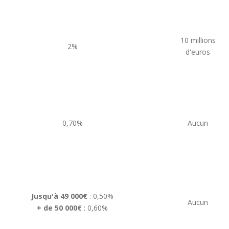
10 millions
2%
d'euros
0,70%
Aucun
Jusqu'à 49 000€
: 0,50%
Aucun
+ de 50 000€
: 0,60%