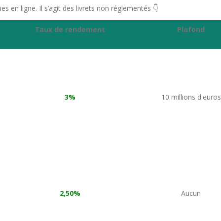
s en ligne. Il s’agit des livrets non réglementés 👇
Taux de rendement
Plafond
3%
10 millions d'euros
2,50%
Aucun