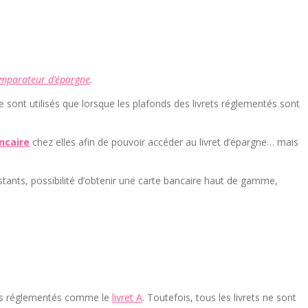
mparateur d’épargne
.
 sont utilisés que lorsque les plafonds des livrets réglementés sont
ncaire
chez elles afin de pouvoir accéder au livret d’épargne… mais
istants, possibilité d’obtenir une carte bancaire haut de gamme,
rets réglementés comme le
livret A
. Toutefois, tous les livrets ne sont