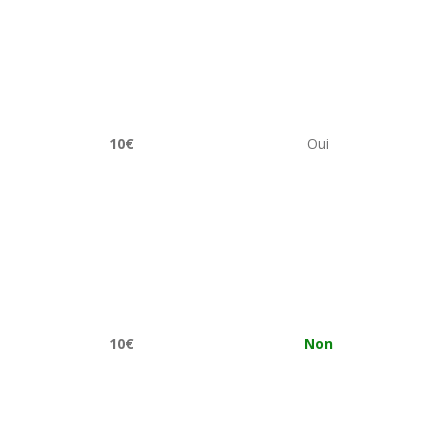
10€
Oui
10€
Non