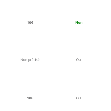
10€
Non
Non précisé
Oui
10€
Oui