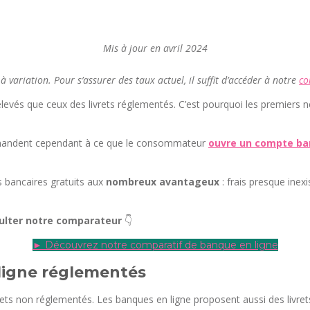
Mis à jour en avril 2024
 variation. Pour s’assurer des taux actuel, il suffit d’accéder à notre
co
levés que ceux des livrets réglementés. C’est pourquoi les premiers ne
emandent cependant à ce que le consommateur
ouvre un compte ba
 bancaires gratuits aux
nombreux avantageux
: frais presque inex
sulter notre comparateur
👇
► Découvrez notre comparatif de banque en ligne
 ligne réglementés
livrets non réglementés. Les banques en ligne proposent aussi des liv