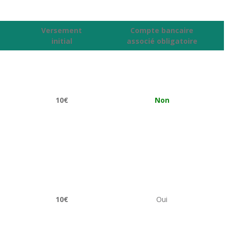
Versement
Compte bancaire
initial
associé obligatoire
10€
Non
10€
Oui