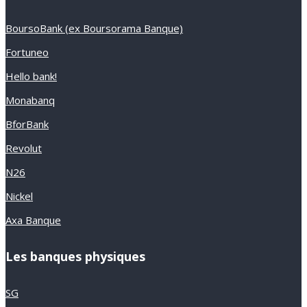
BoursoBank (ex Boursorama Banque)
Fortuneo
Hello bank!
Monabanq
BforBank
Revolut
N26
Nickel
Axa Banque
Les banques physiques
SG