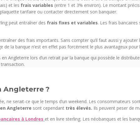
ais) et les
frais variables
(entre 1 et 3% environ). Le montant précis
 plaquette tarifaire ou contacter directement son banquier.
ling peut entraîner des
frais fixes et variables
. Les frais bancaire
ntraîner des frais importants. Sans compter qu’il faut aussi y ajouter 
nge de la banque n’est en effet pas forcément le plus avantageux pour le
 Angleterre lors d’un retrait par la banque qui possède le distributeur ut
 transaction.
n Angleterre ?
isée, ne serait-ce que le temps d’un weekend. Les consommateurs sont 
 en Angleterre
sont cependant
très élevés.
Ils peuvent peser de m
 bancaires à Londres
et en livre sterling. Les néobanques et les banq