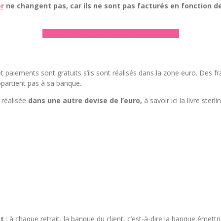
er
ne changent pas, car ils ne sont pas facturés en fonction 
► Notre comparatif de banque en ligne
s et paiements sont gratuits s’ils sont réalisés dans la zone euro. Des 
ppartient pas à sa banque.
 réalisée
dans une autre devise de l’euro,
à savoir ici la livre sterl
it
: à chaque retrait, la banque du client, c’est-à-dire la banque émettr