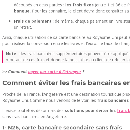
découpés en deux parties :
les frais fixes
(entre 1 et 3€ de fr
banque.
Pour les connaître, le client devra donc consulter sa
Frais de paiement
: de même, chaque paiement en livre ster
un retrait.
Ainsi, chaque utilisation de sa carte bancaire au Royaume-Uni peut e
pour réaliser la conversion entre les livres et l’euro. Le taux de cha
Note
: des frais bancaires supplémentaires peuvent être appliqués en
montant de ces frais et donner la possibilité au client de refuser la
>> Comment
payer par carte à l’étranger
?
Comment éviter les frais bancaires e
Proche de la France, l’Angleterre est une destination touristique pr
Royaume-Uni. Comme nous venons de le voir, les
frais bancaires
Il existe toutefois désormais des
solutions pour éviter les
frais
sans frais bancaires en Angleterre.
1- N26, carte bancaire secondaire sans frais