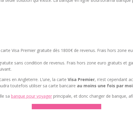
as la seule solution qui existe. La banque en ligne Boursorama Banque 
 carte Visa Premier gratuite dès 1800€ de revenus. Frais hors zone eur
ratuite sans condition de revenus. Frais hors zone euro gratuits et ga
uivant.
ires en Angleterre. L’une, la carte
Visa Premier
, n’est cependant a
udra toutefois utiliser sa carte bancaire
au moins une fois par moi
lle sa
banque pour voyager
principale, et donc changer de banque, afi
► Découvrir Boursorama Banque