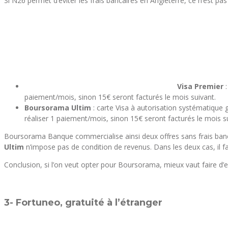
Si N26 permet d’éviter les frais bancaires en Angleterre, ce n’est p
Visa Premier
:
paiement/mois, sinon 15€ seront facturés le mois suivant.
Boursorama Ultim
: carte Visa à autorisation systématique g
réaliser 1 paiement/mois, sinon 15€ seront facturés le mois s
Boursorama Banque commercialise ainsi deux offres sans frais banca
Ultim
n’impose pas de condition de revenus. Dans les deux cas, il fa
Conclusion, si l’on veut opter pour Boursorama, mieux vaut faire d’e
3- Fortuneo, gratuité à l’étranger