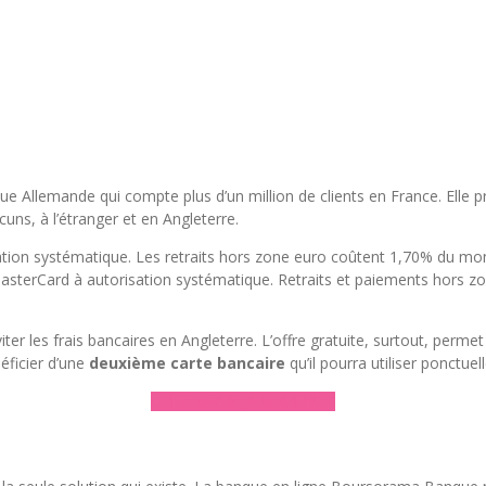
 Allemande qui compte plus d’un million de clients en France. Elle p
ucuns, à l’étranger et en Angleterre.
ation systématique. Les retraits hors zone euro coûtent 1,70% du mont
asterCard à autorisation systématique. Retraits et paiements hors zone
ter les frais bancaires en Angleterre. L’offre gratuite, surtout, permet
éficier d’une
deuxième carte bancaire
qu’il pourra utiliser ponctue
► En savoir plus sur N26