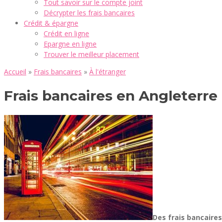
Tout savoir sur le compte joint
Décrypter les frais bancaires
Crédit & épargne
Crédit en ligne
Epargne en ligne
Trouver le meilleur placement
Accueil
»
Frais bancaires
»
À l'étranger
Frais bancaires en Angleterre
Des frais bancaires