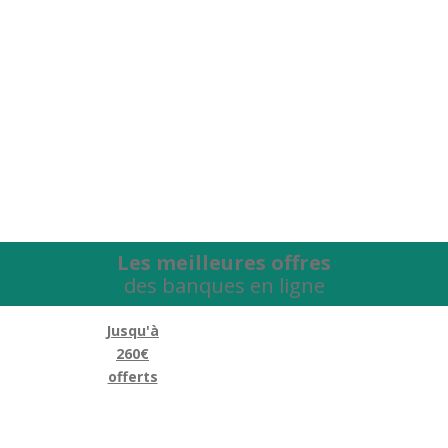
Les meilleures offres
des banques en ligne
Jusqu'à
260€
offerts