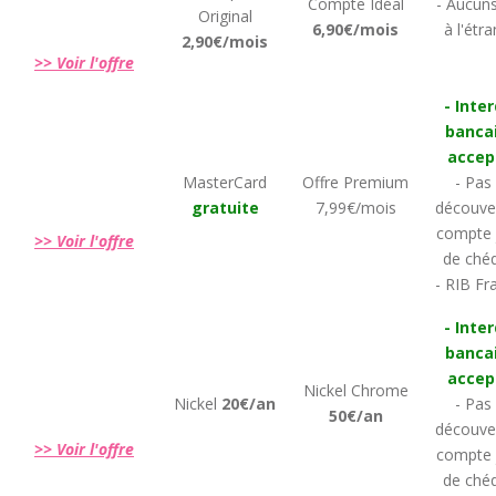
Compte Idéal
- Aucuns
Original
6,90€/mois
à l'étr
2,90€/mois
>> Voir l'offre
- Inter
banca
accep
MasterCard
Offre Premium
- Pas
gratuite
7,99€/mois
découver
compte j
>> Voir l'offre
de chéq
- RIB Fr
- Inter
banca
accep
Nickel Chrome
Nickel
20€/an
- Pas
50€/an
découver
>> Voir l'offre
compte j
de chéq