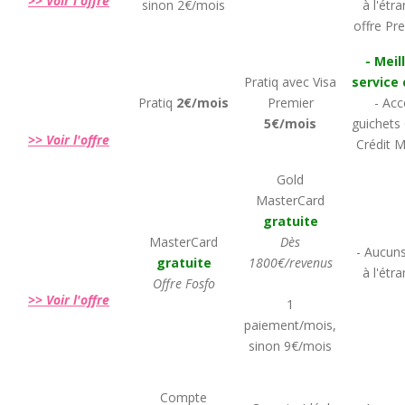
>> Voir l'offre
sinon 2€/mois
à l'étr
offre P
- Meil
Pratiq avec Visa
service 
Pratiq
2€/mois
Premier
- Acc
5€/mois
guichets 
>> Voir l'offre
Crédit M
Gold
MasterCard
gratuite
MasterCard
Dès
- Aucuns
gratuite
1800€/revenus
à l'étr
Offre Fosfo
>> Voir l'offre
1
paiement/mois,
sinon 9€/mois
Compte