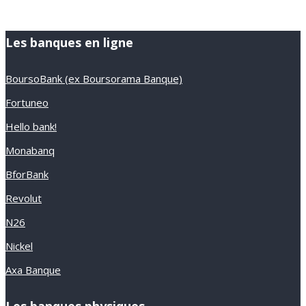
Les banques en ligne
BoursoBank (ex Boursorama Banque)
Fortuneo
Hello bank!
Monabanq
BforBank
Revolut
N26
Nickel
Axa Banque
Les banques physiques