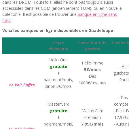
dans les DROM. Toutefois, elles ne sont pas toujours aussi
accessibles dans les COM (anciennement TOM), ou en Nouvelle
Calédonie. Il est possible de trouver une
banque en ligne sans
frais
.
Voici les banques en ligne disponibles en Guadeloupe :
Carte
Carte haut de
Particul
classique
gamme
Hello One
Hello Prime
gratuite
- Acc
5€/mois
1
guichet
Dès
paiement/mois,
Parib
1000€/revenus
>> Voir l'offre
sinon 3€/mois
- Pas
MasterCard
compte 
gratuite
MasterCard
- Pack F
1
Premium
12,99€
paiement/mois,
7,99€/mois
- Aucuns