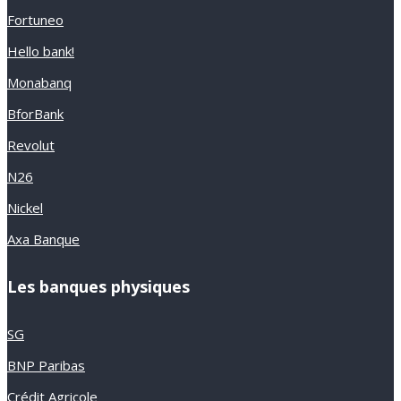
Fortuneo
Hello bank!
Monabanq
BforBank
Revolut
N26
Nickel
Axa Banque
Les banques physiques
SG
BNP Paribas
Crédit Agricole