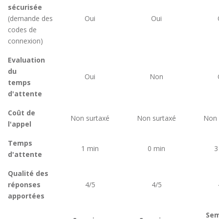
sécurisée
(demande des
Oui
Oui
codes de
connexion)
Evaluation
du
Oui
Non
temps
d'attente
Coût de
Non surtaxé
Non surtaxé
Non 
l'appel
Temps
1 min
0 min
3
d'attente
Qualité des
réponses
4/5
4/5
apportées
Sem