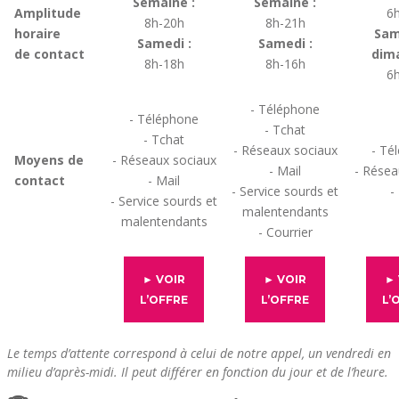
Semaine :
Semaine :
Amplitude
6
8h-20h
8h-21h
horaire
Sam
Samedi :
Samedi :
de contact
dim
8h-18h
8h-16h
6
- Téléphone
- Téléphone
- Tchat
- Tchat
- Réseaux sociaux
- Té
Moyens de
- Réseaux sociaux
- Mail
- Résea
contact
- Mail
- Service sourds et
-
- Service sourds et
malentendants
malentendants
- Courrier
► VOIR
► VOIR
► 
L’OFFRE
L’OFFRE
L’
Le temps d’attente correspond à celui de notre appel, un vendredi en
milieu d’après-midi. Il peut différer en fonction du jour et de l’heure.