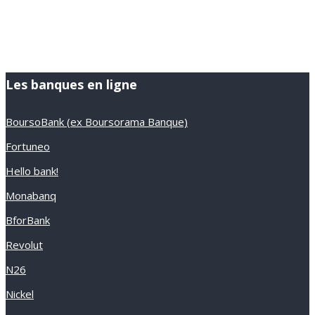
Les banques en ligne
BoursoBank (ex Boursorama Banque)
Fortuneo
Hello bank!
Monabanq
BforBank
Revolut
N26
Nickel