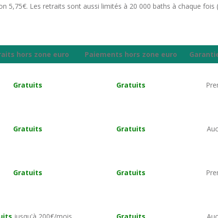
ron 5,75€. Les retraits sont aussi limités à 20 000 baths à chaque fois (
.
raits hors zone euro
Paiements hors zone euro
Garanti
Gratuits
Gratuits
Pr
Gratuits
Gratuits
Au
Gratuits
Gratuits
Pr
uits
jusqu'à 200€/mois
Gratuits
Au