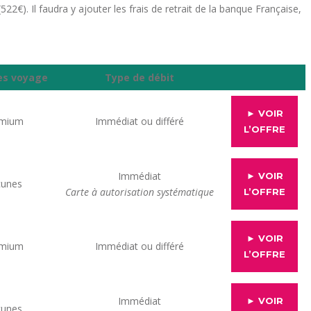
522€). Il faudra y ajouter les frais de retrait de la banque Française,
es voyage
Type de débit
► VOIR
emium
Immédiat ou différé
L’OFFRE
Immédiat
► VOIR
cunes
Carte à autorisation systématique
L’OFFRE
► VOIR
emium
Immédiat ou différé
L’OFFRE
Immédiat
► VOIR
cunes