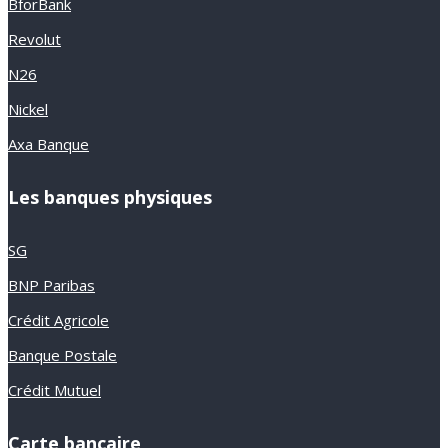
BforBank
Revolut
N26
Nickel
Axa Banque
Les banques physiques
SG
BNP Paribas
Crédit Agricole
Banque Postale
Crédit Mutuel
Carte bancaire