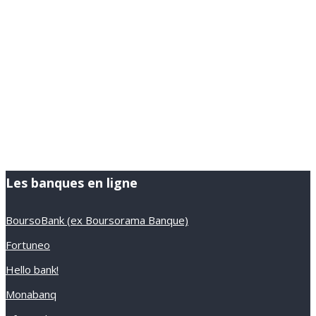
Les banques en ligne
BoursoBank (ex Boursorama Banque)
Fortuneo
Hello bank!
Monabanq