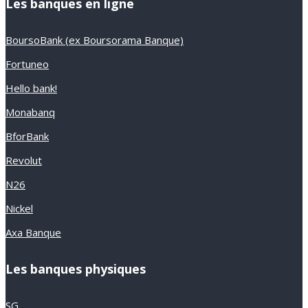
Les banques en ligne
BoursoBank (ex Boursorama Banque)
Fortuneo
Hello bank!
Monabanq
BforBank
Revolut
N26
Nickel
Axa Banque
Les banques physiques
SG