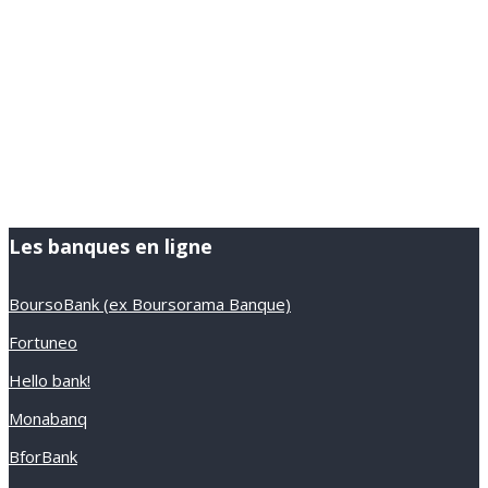
Les banques en ligne
BoursoBank (ex Boursorama Banque)
Fortuneo
Hello bank!
Monabanq
BforBank