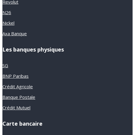
Revolut
N26
Nickel
Axa Banque
Les banques physiques
SG
BNP Paribas
Crédit Agricole
Banque Postale
Crédit Mutuel
Carte bancaire