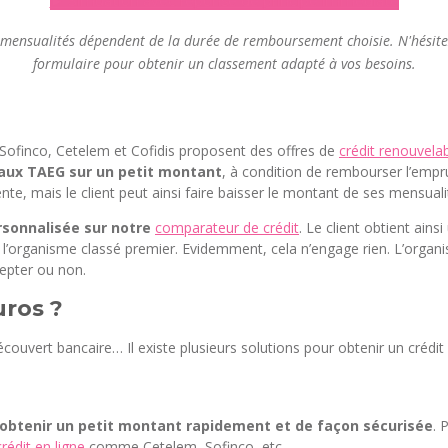
► Simuation avec réponse de principe immédiate
 mensualités dépendent de la durée de remboursement choisie. N'hésite
formulaire pour obtenir un classement adapté à vos besoins.
Sofinco, Cetelem et Cofidis proposent des offres de
crédit renouvela
taux TAEG sur un petit montant
, à condition de rembourser l’empru
e, mais le client peut ainsi faire baisser le montant de ses mensuali
rsonnalisée sur notre
comparateur de crédit
. Le client obtient ain
rganisme classé premier. Evidemment, cela n’engage rien. L’organis
ccepter ou non.
uros ?
couvert bancaire… Il existe plusieurs solutions pour obtenir un crédit
’obtenir un petit montant rapidement et de façon sécurisée
. 
crédit en ligne
comme Cetelem, Sofinco, etc.