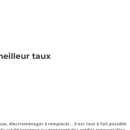
eilleur taux
révue, électroménager à remplacer… il est tout à fait possible
 de crédit reconnus qui proposent des crédits renouvelables