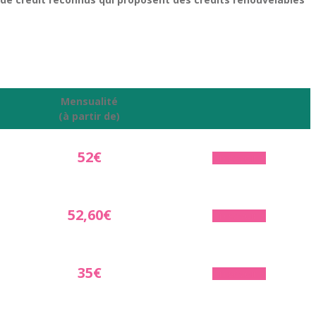
Mensualité
(à partir de)
52€
En savoir +
52,60€
En savoir +
35€
En savoir +