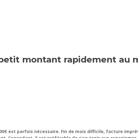
 petit montant rapidement au m
500€ est parfois nécessaire. Fin de mois difficile, facture imp
nt. Cependant, il est préférable de s’en tenir aux organismes