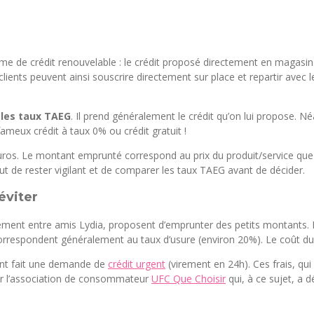
orme de crédit renouvelable : le crédit proposé directement en maga
ients peuvent ainsi souscrire directement sur place et repartir avec le
r les taux TAEG
. Il prend généralement le crédit qu’on lui propose. 
fameux crédit à taux 0% ou crédit gratuit !
os. Le montant emprunté correspond au prix du produit/service que l
t de rester vigilant et de comparer les taux TAEG avant de décider.
éviter
nt entre amis Lydia, proposent d’emprunter des petits montants. En p
orrespondent généralement au taux d’usure (environ 20%). Le coût du c
lient fait une demande de
crédit urgent
(virement en 24h). Ces frais, qu
par l’association de consommateur
UFC Que Choisir
qui, à ce sujet, a