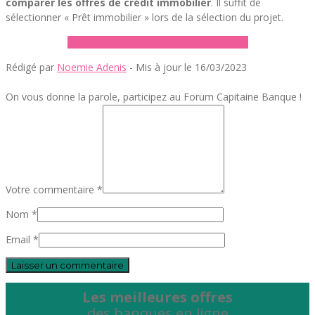
comparer les offres de crédit immobilier
. Il suffit de
sélectionner « Prêt immobilier » lors de la sélection du projet.
► Accéder au comparateur de crédit
Rédigé par
Noemie Adenis
- Mis à jour le 16/03/2023
On vous donne la parole, participez au Forum Capitaine Banque !
Votre commentaire *
Nom *
Email *
Les meilleures offres
des banques en ligne