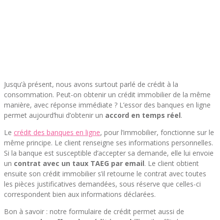
Jusqu’à présent, nous avons surtout parlé de crédit à la
consommation. Peut-on obtenir un crédit immobilier de la même
manière, avec réponse immédiate ? L’essor des banques en ligne
permet aujourd’hui d’obtenir un
accord en temps réel
.
Le
crédit des banques en ligne
, pour l’immobilier, fonctionne sur le
même principe. Le client renseigne ses informations personnelles.
Si la banque est susceptible d’accepter sa demande, elle lui envoie
un
contrat avec un taux TAEG par email
. Le client obtient
ensuite son crédit immobilier s’il retourne le contrat avec toutes
les pièces justificatives demandées, sous réserve que celles-ci
correspondent bien aux informations déclarées.
Bon à savoir : notre formulaire de crédit permet aussi de