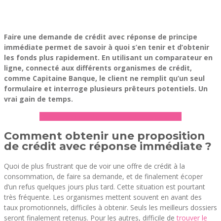
Faire une demande de crédit avec réponse de principe
immédiate permet de savoir à quoi s’en tenir et d’obtenir
les fonds plus rapidement. En utilisant un comparateur en
ligne, connecté aux différents organismes de crédit,
comme Capitaine Banque, le client ne remplit qu’un seul
formulaire et interroge plusieurs prêteurs potentiels. Un
vrai gain de temps.
► Découvrir notre comparateur de crédit
Comment obtenir une proposition
de crédit avec réponse immédiate ?
Quoi de plus frustrant que de voir une offre de crédit à la
consommation, de faire sa demande, et de finalement écoper
d’un refus quelques jours plus tard. Cette situation est pourtant
très fréquente. Les organismes mettent souvent en avant des
taux promotionnels, difficiles à obtenir. Seuls les meilleurs dossiers
seront finalement retenus. Pour les autres, difficile de
trouver le