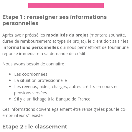
► Remplir notre formulaire de crédit
Etape 1 : renseigner ses informations
personnelles
Après avoir précisé les
modalités du projet
(montant souhaité,
durée de remboursement et type de projet), le client doit saisir les
informations personnelles
qui nous permettront de fournir une
réponse immédiate à sa demande de crédit.
Nous avons besoin de connaitre :
Les coordonnées
La situation professionnelle
Les revenus, aides, charges, autres crédits en cours et
pensions versées
S’il y a un fichage à la Banque de France
Ces informations doivent également être renseignées pour le co-
emprunteur s’il existe.
Etape 2 : le classement