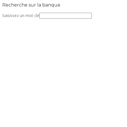
Recherche sur la banque
Saisissez un mot clé