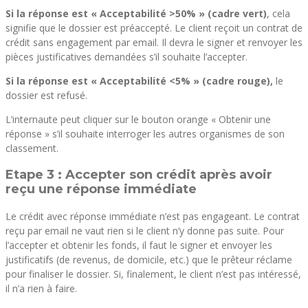
Si la réponse est « Acceptabilité >50% » (cadre vert)
, cela
signifie que le dossier est préaccepté. Le client reçoit un contrat de
crédit sans engagement par email. Il devra le signer et renvoyer les
pièces justificatives demandées s’il souhaite l’accepter.
Si la réponse est « Acceptabilité <5% » (cadre rouge),
le
dossier est refusé.
L’internaute peut cliquer sur le bouton orange « Obtenir une
réponse » s’il souhaite interroger les autres organismes de son
classement.
Etape 3 : Accepter son crédit après avoir
reçu une réponse immédiate
Le crédit avec réponse immédiate n’est pas engageant. Le contrat
reçu par email ne vaut rien si le client n’y donne pas suite. Pour
l’accepter et obtenir les fonds, il faut le signer et envoyer les
justificatifs (de revenus, de domicile, etc.) que le prêteur réclame
pour finaliser le dossier. Si, finalement, le client n’est pas intéressé,
il n’a rien à faire.