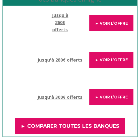
Jusqu'à
260€
► VOIR L’OFFRE
offerts
Jusqu'à 280€ offerts
► VOIR L’OFFRE
Jusqu'à 300€ offerts
► VOIR L’OFFRE
► COMPARER TOUTES LES BANQUES