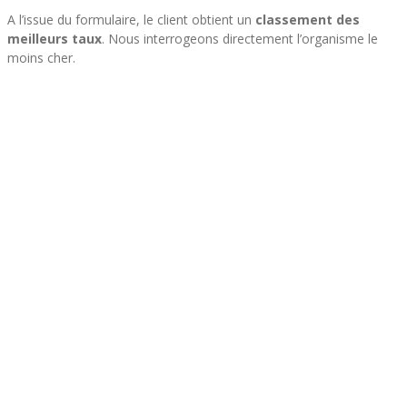
A l’issue du formulaire, le client obtient un
classement des
meilleurs taux
. Nous interrogeons directement l’organisme le
moins cher.