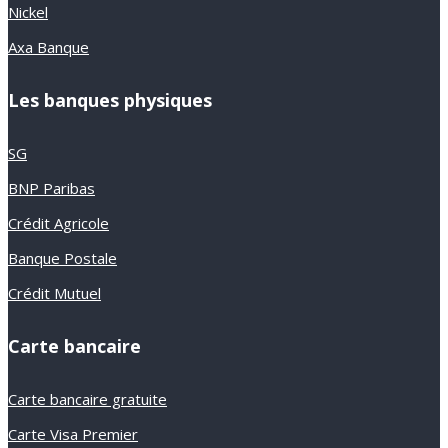
Nickel
Axa Banque
Les banques physiques
SG
BNP Paribas
Crédit Agricole
Banque Postale
Crédit Mutuel
Carte bancaire
Carte bancaire gratuite
Carte Visa Premier