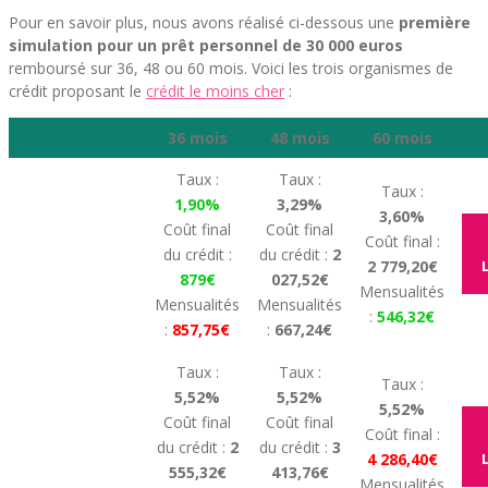
Pour en savoir plus, nous avons réalisé ci-dessous une
première
simulation pour un prêt personnel de 30 000 euros
remboursé sur 36, 48 ou 60 mois. Voici les trois organismes de
crédit proposant le
crédit le moins cher
:
36 mois
48 mois
60 mois
Taux :
Taux :
Taux :
1,90%
3,29%
3,60%
Coût final
Coût final
Coût final :
du crédit :
du crédit :
2
2 779,20€
879€
027,52€
Mensualités
Mensualités
Mensualités
:
546,32€
:
857,75€
:
667,24€
Taux :
Taux :
Taux :
5,52%
5,52%
5,52%
Coût final
Coût final
Coût final :
du crédit :
2
du crédit :
3
4 286,40€
555,32€
413,76€
Mensualités