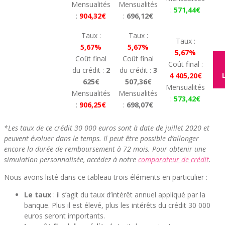
Mensualités
Mensualités
:
571,44€
:
904,32€
:
696,12€
Taux :
Taux :
Taux :
5,67%
5,67%
5,67%
Coût final
Coût final
Coût final :
du crédit :
2
du crédit :
3
4 405,20€
625€
507,36€
Mensualités
Mensualités
Mensualités
:
573,42€
:
906,25€
:
698,07€
*Les taux de ce crédit 30 000 euros sont à date de juillet 2020 et
peuvent évoluer dans le temps. Il peut être possible d’allonger
encore la durée de remboursement à 72 mois. Pour obtenir une
simulation personnalisée, accédez à notre
comparateur de crédit
.
Nous avons listé dans ce tableau trois éléments en particulier :
Le taux
: il s’agit du taux d’intérêt annuel appliqué par la
banque. Plus il est élevé, plus les intérêts du crédit 30 000
euros seront importants.