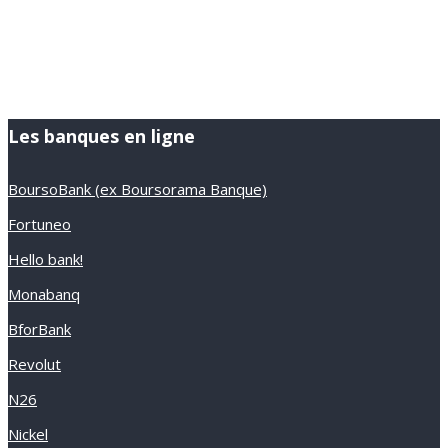
Les banques en ligne
BoursoBank (ex Boursorama Banque)
Fortuneo
Hello bank!
Monabanq
BforBank
Revolut
N26
Nickel