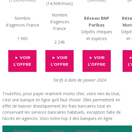
(14,90€/mois)
Nombre
Nombre
Réseau BNP
Rése
d'agences
d'agences France
Paribas
Mutu
France
Dépôts chèques
Dépô
1 900
et espèces
et
2 246
► VOIR
► VOIR
► VOIR
►
L’OFFRE
L’OFFRE
L’OFFRE
L
Tarifs à date de janvier 2024
Toutefois, pour payer vraiment moins cher, voire rien du tout,
c’est une banque en ligne qu’il faut choisir. Elles permettent en
effet de baisser drastiquement les frais bancaires tout en
conservant les services bancaires habituels, exception faite de
l’accès en agences. Voici notre top 3 des banques en ligne :
Banque
Carte
Carte haut