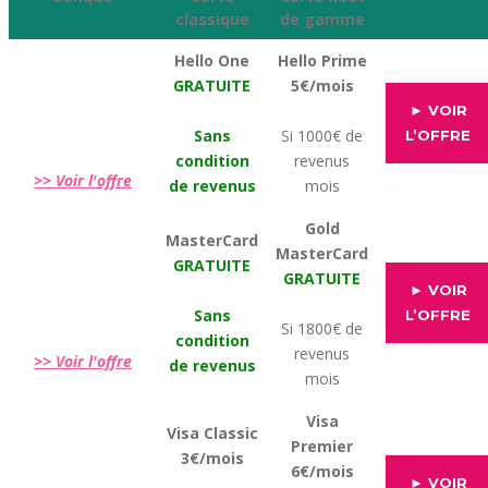
classique
de gamme
Hello One
Hello Prime
GRATUITE
5€/mois
► VOIR
Sans
Si 1000€ de
L’OFFRE
condition
revenus
>> Voir l'offre
de revenus
mois
Gold
MasterCard
MasterCard
GRATUITE
GRATUITE
► VOIR
Sans
L’OFFRE
Si 1800€ de
condition
revenus
>> Voir l'offre
de revenus
mois
Visa
Visa Classic
Premier
3€/mois
6€/mois
► VOIR