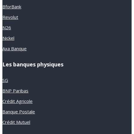
BforBank
Revolut
N26
Nickel
Axa Banque
Les banques physiques
SG
BNP Paribas
Crédit Agricole
Banque Postale
Crédit Mutuel