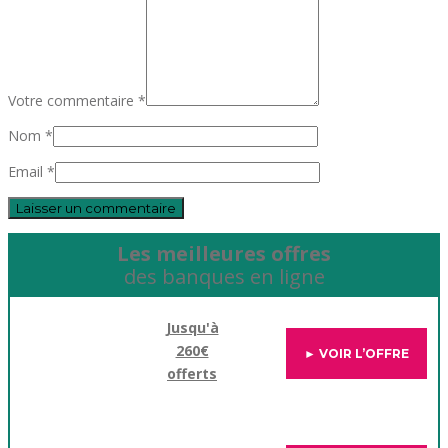
Votre commentaire *
Nom *
Email *
Les meilleures offres
des banques en ligne
Jusqu'à
260€
► VOIR L’OFFRE
offerts