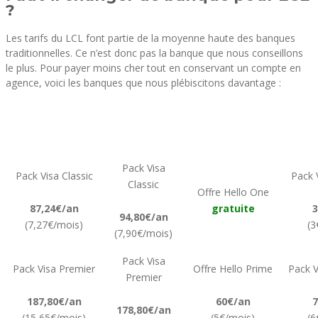
?
Les tarifs du LCL font partie de la moyenne haute des banques
traditionnelles. Ce n’est donc pas la banque que nous conseillons
le plus. Pour payer moins cher tout en conservant un compte en
agence, voici les banques que nous plébiscitons davantage :
Pack Visa
Pack Visa Classic
Pack V
Classic
Offre Hello One
87,24€/an
gratuite
3
94,80€/an
(7,27€/mois)
(3
(7,90€/mois)
Pack Visa
Pack Visa Premier
Offre Hello Prime
Pack V
Premier
187,80€/an
60€/an
7
178,80€/an
(15,65€/mois)
(5€/mois)
(6