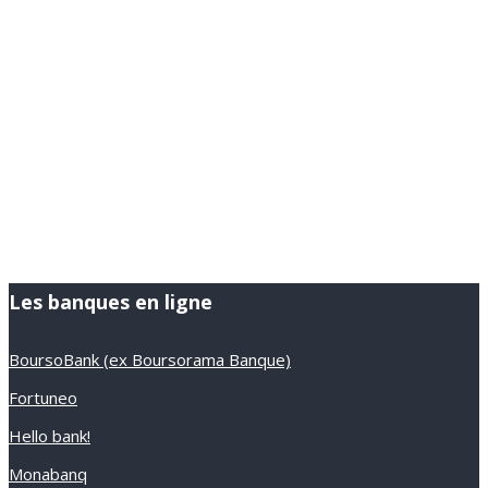
Les banques en ligne
BoursoBank (ex Boursorama Banque)
Fortuneo
Hello bank!
Monabanq