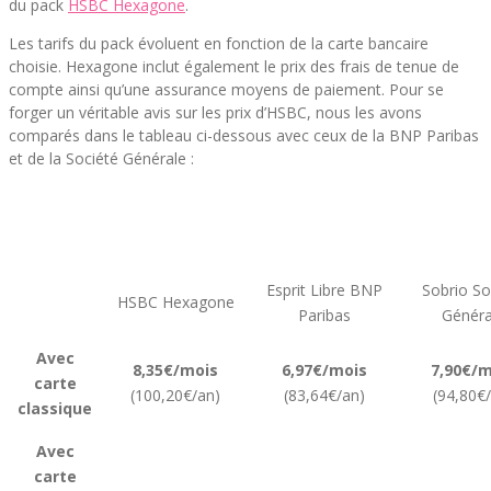
du pack
HSBC Hexagone
.
Les tarifs du pack évoluent en fonction de la carte bancaire
choisie. Hexagone inclut également le prix des frais de tenue de
compte ainsi qu’une assurance moyens de paiement. Pour se
forger un véritable avis sur les prix d’HSBC, nous les avons
comparés dans le tableau ci-dessous avec ceux de la BNP Paribas
et de la Société Générale :
Esprit Libre BNP
Sobrio So
HSBC Hexagone
Paribas
Généra
Avec
8,35€/mois
6,97€/mois
7,90€/m
carte
(100,20€/an)
(83,64€/an)
(94,80€
classique
Avec
carte