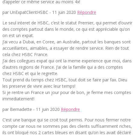
d’appeler ce même service au moins 4x!
par UnExpatClientHSBC -
11 juin 2020
Répondre
Le seul interet de HSBC, c’est le statut Premier, qui permet d’ouvrir
des comptes partout dans le monde, ce qui est appréciable qu’on
on est un expat.
J’ai vecu a Dubai, en Coree, an Australie, partout les banques sont
accueillantes, aimables, a essayer de rendre service. Rien de tout
cela chez HSBC France.
J’ai des collegues expat qui ont la meme experience que moi, dans
d’autres regions de France. J’ai de la famille qui a des comptes
chez HSBC et qui le regrette.
Tout prend du temps chez HSBC, tout doit se faire par fax. Dieu
les preserve de vivre avec leur temps!
Si je rentre un France un jour pour de bon, je ferme mes comptes
immediatement!
par Bernadette -
11 juin 2020
Répondre
C’est une banque qui se croit tout permis. Pour nous fermer notre
compte car nous ne sommes pas des clients suffisamment riches,
ils ont bloqué nos 2 cartes bleues en disant qu’on les avait déclaré