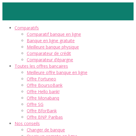
Comparatifs
Comparatif banque en ligne
Banque en ligne gratuite
Meilleure banque physique
Comparateur de crédit
Comparateur d’épargne
Toutes les offres bancaires
Meilleure offre banque en ligne
Offre Fortuneo
Offre BoursoBank
Offre Hello bank!
Offre Monabanq
Offre SG
Offre BforBank
Offre BNP Paribas
Nos conseils
Changer de banque