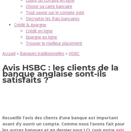
Ouvrir un compte en ligne
Choisir sa carte bancaire
Tout savoir sur le compte joint
Décrypter les frais bancaires
Crédit & épargne
Crédit en ligne
Epargne en ligne
Trouver le meilleur placement
Accueil
»
Banques traditionnelles
»
HSBC
Avis HSBC : les clients de la
banque anglaise sont-ils
satisfaits ?
Recueillir l’avis des clients d’une banque est important
avant d’y ouvrir un compte. Comme nous l’avons fait pour
les autres banques et en dernier pour LCL (voir notre
avis