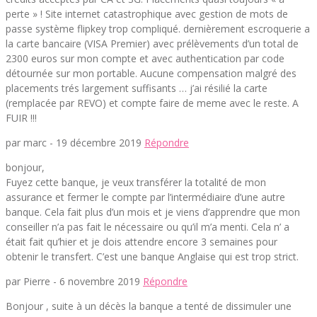
perte » ! Site internet catastrophique avec gestion de mots de
passe système flipkey trop compliqué. dernièrement escroquerie a
la carte bancaire (VISA Premier) avec prélèvements d’un total de
2300 euros sur mon compte et avec authentication par code
détournée sur mon portable. Aucune compensation malgré des
placements trés largement suffisants … j’ai résilié la carte
(remplacée par REVO) et compte faire de meme avec le reste. A
FUIR !!!
par marc -
19 décembre 2019
Répondre
bonjour,
Fuyez cette banque, je veux transférer la totalité de mon
assurance et fermer le compte par l’intermédiaire d’une autre
banque. Cela fait plus d’un mois et je viens d’apprendre que mon
conseiller n’a pas fait le nécessaire ou qu’il m’a menti. Cela n’ a
était fait qu’hier et je dois attendre encore 3 semaines pour
obtenir le transfert. C’est une banque Anglaise qui est trop strict.
par Pierre -
6 novembre 2019
Répondre
Bonjour , suite à un décès la banque a tenté de dissimuler une