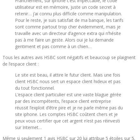
Franchement, sur iphone c’est impeccable, le code
utilisateur est en mémoire, juste un code secret à
retenir… j’ai connu plus difficile comme manipulation.
Pour le reste, je suis satisfait de ma banque, les tarifs
sont comme partout trop cher évidemment, mais je
travaille avec un directeur d’agence extra qui n’hésite
pas à me faire un geste. Alors oui je lui demande
gentiment et pas comme à un chien…
Tous les autres avis HSBC sont négatifs et beaucoup se plaignent
de l’espace client :
Le site est beau, il attire le futur client. Mais une fois
client HSBC nous sert un espace client hideux et pas
du tout fonctionnel.
L’espace client particulier est une vaste blague gérée
par des incompétents, l’espace client entreprise
réussit l’exploit d’être pire et je ne parle même pas du
site iphone. Les comptes HSBC coûtent chers et je
peux vous certifier que cet argent n’est pas réinvesti
sur Internet…
Même si seulement 1 avis HSBC sur 20 lui attribue 5 étoiles sur 5,