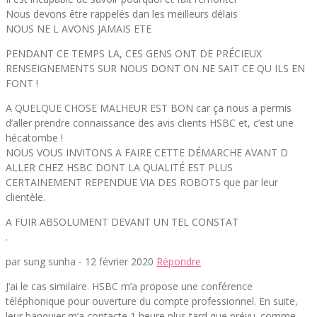
Nous devons être rappelés dan les meilleurs délais
NOUS NE L AVONS JAMAIS ETE
PENDANT CE TEMPS LA, CES GENS ONT DE PRÉCIEUX
RENSEIGNEMENTS SUR NOUS DONT ON NE SAIT CE QU ILS EN
FONT !
A QUELQUE CHOSE MALHEUR EST BON car ça nous a permis
d’aller prendre connaissance des avis clients HSBC et, c’est une
hécatombe !
NOUS VOUS INVITONS A FAIRE CETTE DÉMARCHE AVANT D
ALLER CHEZ HSBC DONT LA QUALITÉ EST PLUS
CERTAINEMENT REPENDUE VIA DES ROBOTS que par leur
clientèle.
A FUIR ABSOLUMENT DEVANT UN TEL CONSTAT
.
par sung sunha -
12 février 2020
Répondre
J’ai le cas similaire. HSBC m’a propose une conférence
téléphonique pour ouverture du compte professionnel. En suite,
leur banquier m’a contacte 1 heure plus tard que prévu. comme