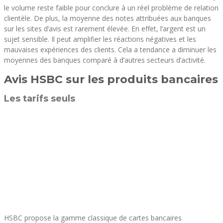
le volume reste faible pour conclure à un réel problème de relation
clientèle. De plus, la moyenne des notes attribuées aux banques
sur les sites d’avis est rarement élevée. En effet, l’argent est un
sujet sensible. Il peut amplifier les réactions négatives et les
mauvaises expériences des clients. Cela a tendance a diminuer les
moyennes des banques comparé à d’autres secteurs d’activité.
Avis HSBC sur les produits bancaires
Les tarifs seuls
HSBC propose la gamme classique de cartes bancaires