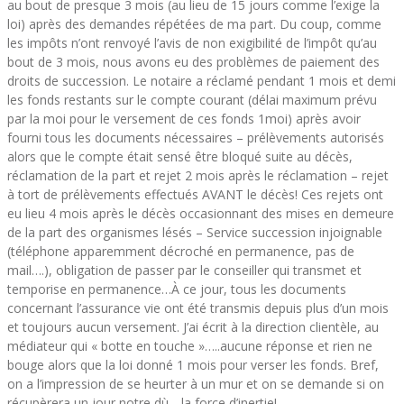
au bout de presque 3 mois (au lieu de 15 jours comme l’exige la
loi) après des demandes répétées de ma part. Du coup, comme
les impôts n’ont renvoyé l’avis de non exigibilité de l’impôt qu’au
bout de 3 mois, nous avons eu des problèmes de paiement des
droits de succession. Le notaire a réclamé pendant 1 mois et demi
les fonds restants sur le compte courant (délai maximum prévu
par la moi pour le versement de ces fonds 1moi) après avoir
fourni tous les documents nécessaires – prélèvements autorisés
alors que le compte était sensé être bloqué suite au décès,
réclamation de la part et rejet 2 mois après le réclamation – rejet
à tort de prélèvements effectués AVANT le décès! Ces rejets ont
eu lieu 4 mois après le décès occasionnant des mises en demeure
de la part des organismes lésés – Service succession injoignable
(téléphone apparemment décroché en permanence, pas de
mail….), obligation de passer par le conseiller qui transmet et
temporise en permanence…À ce jour, tous les documents
concernant l’assurance vie ont été transmis depuis plus d’un mois
et toujours aucun versement. J’ai écrit à la direction clientèle, au
médiateur qui « botte en touche »…..aucune réponse et rien ne
bouge alors que la loi donné 1 mois pour verser les fonds. Bref,
on a l’impression de se heurter à un mur et on se demande si on
récupèrera un jour notre dù….la force d’inertie!