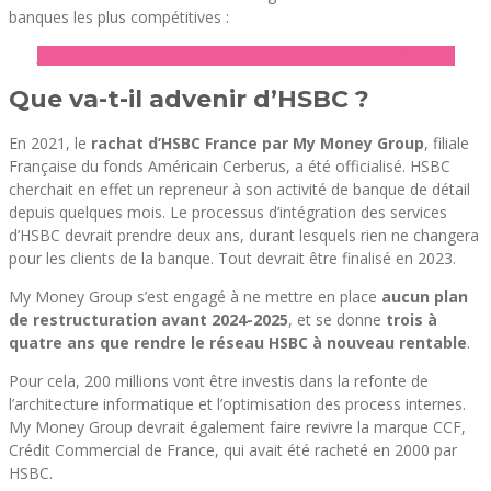
banques les plus compétitives :
► Trouvez les meilleurs taux grâce à Capitaine Banque
Que va-t-il advenir d’HSBC ?
En 2021, le
rachat d’HSBC France par My Money Group
, filiale
Française du fonds Américain Cerberus, a été officialisé. HSBC
cherchait en effet un repreneur à son activité de banque de détail
depuis quelques mois. Le processus d’intégration des services
d’HSBC devrait prendre deux ans, durant lesquels rien ne changera
pour les clients de la banque. Tout devrait être finalisé en 2023.
My Money Group s’est engagé à ne mettre en place
aucun plan
de restructuration avant 2024-2025
, et se donne
trois à
quatre ans que rendre le réseau HSBC à nouveau rentable
.
Pour cela, 200 millions vont être investis dans la refonte de
l’architecture informatique et l’optimisation des process internes.
My Money Group devrait également faire revivre la marque CCF,
Crédit Commercial de France, qui avait été racheté en 2000 par
HSBC.