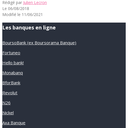
Rédigé par
Julien Lecron
Le 06/08/2018
Modifié le 11/06/2021
Les banques en ligne
BoursoBank (ex Boursorama Banque)
Fortuneo
Hello bank!
Monabanq
BforBank
Revolut
N26
Nickel
Axa Banque