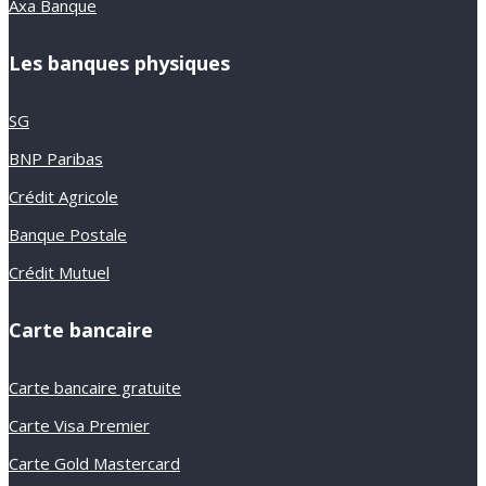
Axa Banque
Les banques physiques
SG
BNP Paribas
Crédit Agricole
Banque Postale
Crédit Mutuel
Carte bancaire
Carte bancaire gratuite
Carte Visa Premier
Carte Gold Mastercard