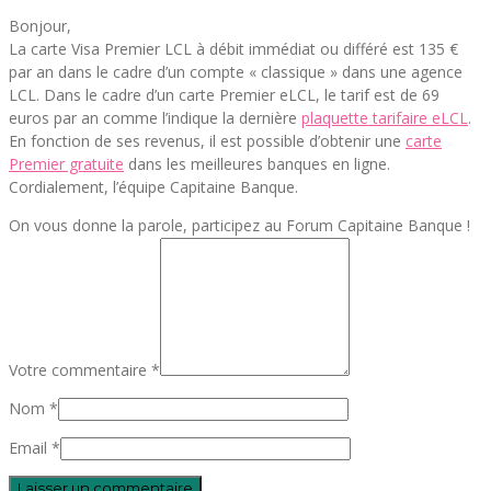
Bonjour,
La carte Visa Premier LCL à débit immédiat ou différé est 135 €
par an dans le cadre d’un compte « classique » dans une agence
LCL. Dans le cadre d’un carte Premier eLCL, le tarif est de 69
euros par an comme l’indique la dernière
plaquette tarifaire eLCL
.
En fonction de ses revenus, il est possible d’obtenir une
carte
Premier gratuite
dans les meilleures banques en ligne.
Cordialement, l’équipe Capitaine Banque.
On vous donne la parole, participez au Forum Capitaine Banque !
Votre commentaire *
Nom *
Email *