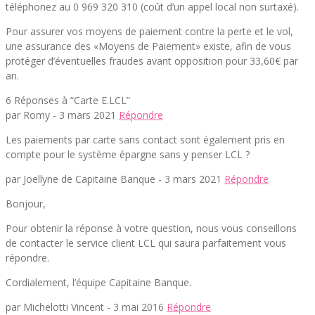
téléphonez au 0 969 320 310 (coût d’un appel local non surtaxé).
Pour assurer vos moyens de paiement contre la perte et le vol,
une assurance des «Moyens de Paiement» existe, afin de vous
protéger d’éventuelles fraudes avant opposition pour 33,60€ par
an.
6 Réponses à “Carte E.LCL”
par Romy -
3 mars 2021
Répondre
Les paiements par carte sans contact sont également pris en
compte pour le système épargne sans y penser LCL ?
par Joellyne de Capitaine Banque -
3 mars 2021
Répondre
Bonjour,
Pour obtenir la réponse à votre question, nous vous conseillons
de contacter le service client LCL qui saura parfaitement vous
répondre.
Cordialement, l’équipe Capitaine Banque.
par Michelotti Vincent -
3 mai 2016
Répondre