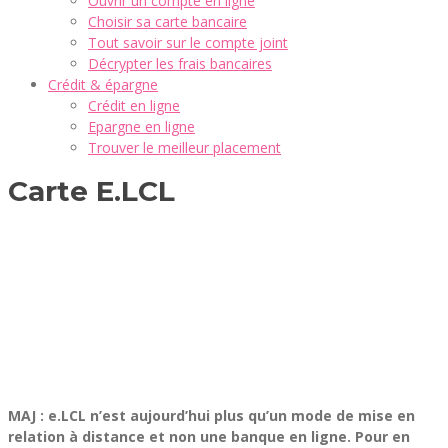
Ouvrir un compte en ligne
Choisir sa carte bancaire
Tout savoir sur le compte joint
Décrypter les frais bancaires
Crédit & épargne
Crédit en ligne
Epargne en ligne
Trouver le meilleur placement
Carte E.LCL
MAJ
: e.LCL n’est aujourd’hui plus qu’un mode de mise en
relation à distance et non une banque en ligne. Pour en