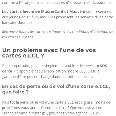
comme à l’étranger, plus des services d’assistance et d’assurance.
Les cartes Inventive MasterCard et Maestro
sont réservées
aux jeunes de 16 à 25 ans. Elles proposent les services d’une carte
bancaire classique.
Retrouvez toutes les caractéristiques et les conditions d’obtention de
ces cartes sur e.LCL.
Un problème avec l’une de vos
cartes e.LCL ?
Pas d’inquiétude, pensez simplement à utiliser le service
« SOS
carte »
disponible depuis l’application mobile LCL. C’est la
garantie d’être pris en charge dans les meilleurs délais.
En cas de perte ou de vol d’une carte e.LCL,
que faire ?
Plus tôt la perte ou le vol d’une carte e.LCL est signalé, moins de
problèmes vous aurez. Comment faire ? Que vous soyez en
France comme à l’étranger, prévenez votre agence LCL ou