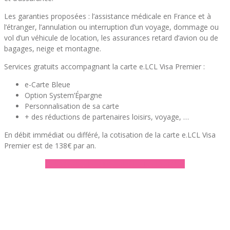
Les garanties proposées : l’assistance médicale en France et à
l’étranger, l’annulation ou interruption d’un voyage, dommage ou
vol d’un véhicule de location, les assurances retard d’avion ou de
bagages, neige et montagne.
Services gratuits accompagnant la carte e.LCL Visa Premier :
e-Carte Bleue
Option System’Épargne
Personnalisation de sa carte
+ des réductions de partenaires loisirs, voyage, …
En débit immédiat ou différé, la cotisation de la carte e.LCL Visa
Premier est de 138€ par an.
► Obtenez la carte e.LCL Visa Premier