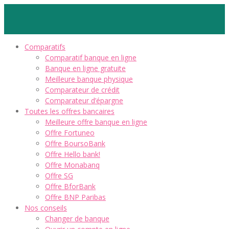
Comparatifs
Comparatif banque en ligne
Banque en ligne gratuite
Meilleure banque physique
Comparateur de crédit
Comparateur d’épargne
Toutes les offres bancaires
Meilleure offre banque en ligne
Offre Fortuneo
Offre BoursoBank
Offre Hello bank!
Offre Monabanq
Offre SG
Offre BforBank
Offre BNP Paribas
Nos conseils
Changer de banque