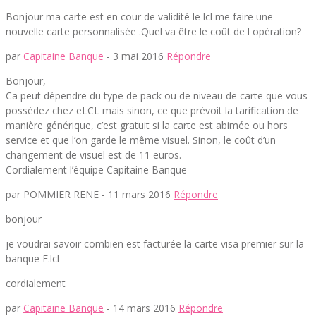
Bonjour ma carte est en cour de validité le lcl me faire une
nouvelle carte personnalisée .Quel va être le coût de l opération?
par
Capitaine Banque
-
3 mai 2016
Répondre
Bonjour,
Ca peut dépendre du type de pack ou de niveau de carte que vous
possédez chez eLCL mais sinon, ce que prévoit la tarification de
manière générique, c’est gratuit si la carte est abimée ou hors
service et que l’on garde le même visuel. Sinon, le coût d’un
changement de visuel est de 11 euros.
Cordialement l’équipe Capitaine Banque
par POMMIER RENE -
11 mars 2016
Répondre
bonjour
je voudrai savoir combien est facturée la carte visa premier sur la
banque E.lcl
cordialement
par
Capitaine Banque
-
14 mars 2016
Répondre