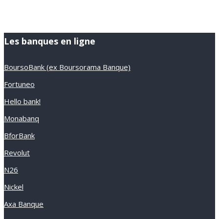
Les banques en ligne
BoursoBank (ex Boursorama Banque)
Fortuneo
Hello bank!
Monabanq
BforBank
Revolut
N26
Nickel
Axa Banque