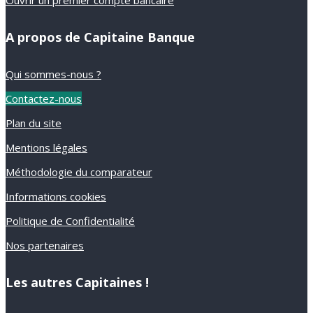
A propos de Capitaine Banque
Qui sommes-nous ?
Contactez-nous
Plan du site
Mentions légales
Méthodologie du comparateur
Informations cookies
Politique de Confidentialité
Nos partenaires
Les autres Capitaines !