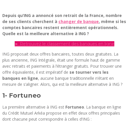
Depuis qu’ING a annoncé son retrait de la France, nombre
de ses clients cherchent à
changer de banque
, même si les
comptes bancaires restent entièrement opérationnels.
Quelle est la meilleure alternative à ING ?
► Retrouvez le classement des banques en ligne
ING proposait deux offres bancaires, toutes deux gratuites. La
plus ancienne, ING Intégrale, était une formule haut de gamme
avec retraits et paiements à l’étranger gratuits. Pour trouver une
offre équivalente, il est impératif de
se tourner vers les
banques en ligne
, aucune banque traditionnelle n’étant en
mesure de s’aligner. Alors, qui est la meilleure alternative à ING ?
1- Fortuneo
La première alternative à ING est
Fortuneo
. La banque en ligne
du Crédit Mutuel Arkéa propose en effet deux offres principales
dont chacune peut correspondre à celles d’ING :