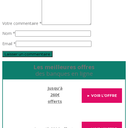
Votre commentaire *
Nom *
Email *
Les meilleures offres
des banques en ligne
Jusqu'à
260€
► VOIR L’OFFRE
offerts