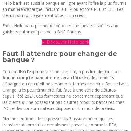
Hello bank est aussi la banque en ligne ayant l’offre la plus fournie
en matière d’épargne, incluant le LEP ou encore PEL et CEL. Les
clients pourront également obtenir un crédit.
Enfin, Hello bank permet de déposer chèques et espèces aux
guichets automatiques de la BNP Paribas.
► Découvrir Hello bank
Faut-il attendre pour changer de
banque ?
Comme ING l’explique sur son site, il n’y a pas lieu de paniquer.
Aucun compte bancaire ne sera clôturé
et les produits
d’épargne ou de crédit ne seront pas fermés non plus. Seul le livret
Orange, très peu rémunéré, fait face à une série de clôtures
depuis l’été 2021. Ces fermetures ne concernent cependant que
les clients qui ne possèdent pas d’autres produits bancaires chez
ING, et les consommateurs disposent d’un mois de préavis.
Rien ne sert donc de se presser. ING assure même que les
transferts de produits normalement payants, comme le PEA,
seront gratuits. Plusieurs banques sont actuellement en discussion