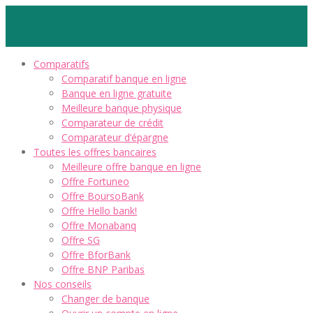
Comparatifs
Comparatif banque en ligne
Banque en ligne gratuite
Meilleure banque physique
Comparateur de crédit
Comparateur d’épargne
Toutes les offres bancaires
Meilleure offre banque en ligne
Offre Fortuneo
Offre BoursoBank
Offre Hello bank!
Offre Monabanq
Offre SG
Offre BforBank
Offre BNP Paribas
Nos conseils
Changer de banque