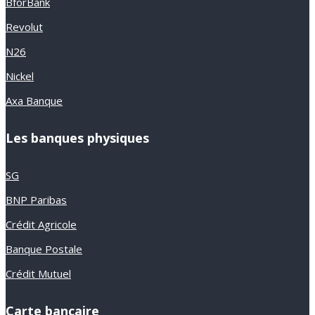
BforBank
Revolut
N26
Nickel
Axa Banque
Les banques physiques
SG
BNP Paribas
Crédit Agricole
Banque Postale
Crédit Mutuel
Carte bancaire