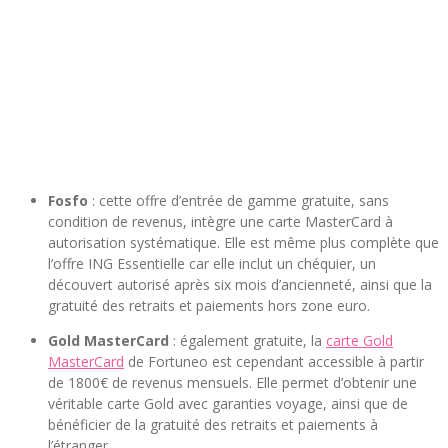
Fosfo
: cette offre d’entrée de gamme gratuite, sans
condition de revenus, intègre une carte MasterCard à
autorisation systématique. Elle est même plus complète que
l’offre ING Essentielle car elle inclut un chéquier, un
découvert autorisé après six mois d’ancienneté, ainsi que la
gratuité des retraits et paiements hors zone euro.
Gold MasterCard
: également gratuite, la
carte Gold
MasterCard
de Fortuneo est cependant accessible à partir
de 1800€ de revenus mensuels. Elle permet d’obtenir une
véritable carte Gold avec garanties voyage, ainsi que de
bénéficier de la gratuité des retraits et paiements à
l’étranger.