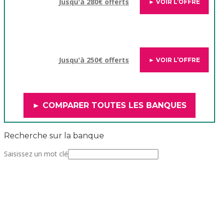
Jusqu'à 280€ offerts
► VOIR L’OFFRE
Jusqu'à 250€ offerts
► VOIR L’OFFRE
► COMPARER TOUTES LES BANQUES
Recherche sur la banque
Saisissez un mot clé