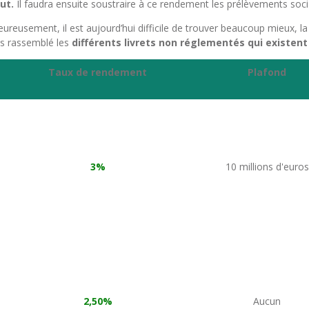
ut.
Il faudra ensuite soustraire à ce rendement les prélèvements soci
lheureusement, il est aujourd’hui difficile de trouver beaucoup mieux, 
ons rassemblé les
différents livrets non réglementés qui existent
Taux de rendement
Plafond
3%
10 millions d'euros
2,50%
Aucun