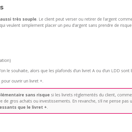
es
aussi très souple
. Le client peut verser ou retirer de l’argent comme
ux qui veulent simplement placer un peu d’argent sans prendre de risqu
ation)
’on le souhaite, alors que les plafonds d’un livret A ou d’un LDD sont 
o
pour ouvrir un livret +.
lémentaire sans risque
si les livrets réglementés du client, comme l
e de gros achats ou investissements. En revanche, s’il ne pense pas uti
ssants que le livret +
.