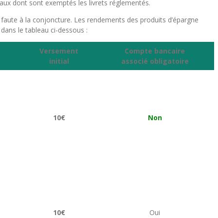
aux dont sont exemptés les livrets réglementés.
la faute à la conjoncture. Les rendements des produits d’épargne
dans le tableau ci-dessous :
Versement
Compte bancaire
initial
associé obligatoire
10€
Non
10€
Oui