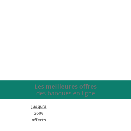
Les meilleures offres
des banques en ligne
Jusqu'à
260€
offerts