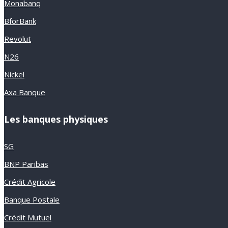
Monabanq
BforBank
Revolut
N26
Nickel
Axa Banque
Les banques physiques
SG
BNP Paribas
Crédit Agricole
Banque Postale
Crédit Mutuel