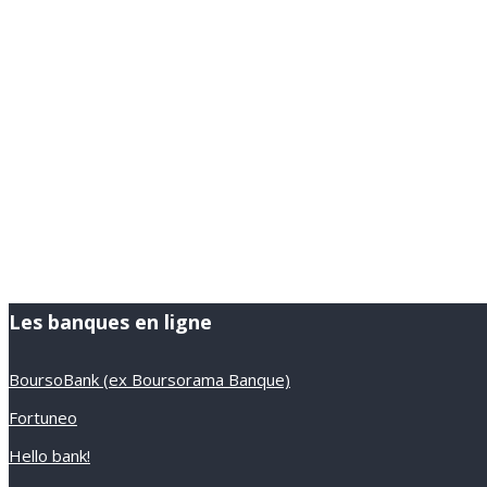
Les banques en ligne
BoursoBank (ex Boursorama Banque)
Fortuneo
Hello bank!