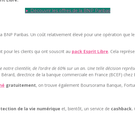
► Découvrir les offres de la BNP Paribas
de la BNP Paribas. Un coût relativement élevé pour une opération que 
 pour les clients qui ont souscrit au
pack Esprit Libre
. Cela représ
notre clientèle, de l’ordre de 60% sur un an. Une telle décision représ
Bérard, directrice de la banque commerciale en France (BCEF) chez 
né
gratuitement
, on trouve également Boursorama Banque, Fortune
tection de la vie numérique
et, bientôt, un service de
cashback.
C