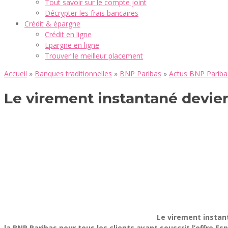
Tout savoir sur le compte joint
Décrypter les frais bancaires
Crédit & épargne
Crédit en ligne
Epargne en ligne
Trouver le meilleur placement
Accueil
»
Banques traditionnelles
»
BNP Paribas
»
Actus BNP Pariba
Le virement instantané devien
Le virement instan
la BNP Paribas pour tous les clients ayant souscrit l’offre Espr