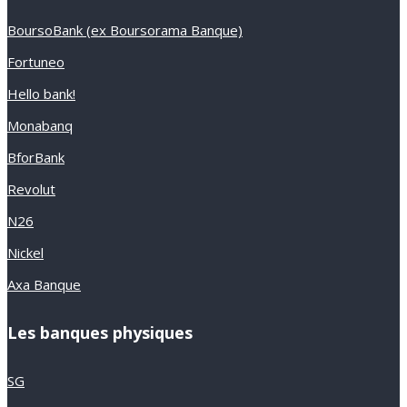
BoursoBank (ex Boursorama Banque)
Fortuneo
Hello bank!
Monabanq
BforBank
Revolut
N26
Nickel
Axa Banque
Les banques physiques
SG