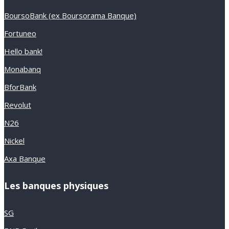
BoursoBank (ex Boursorama Banque)
Fortuneo
Hello bank!
Monabanq
BforBank
Revolut
N26
Nickel
Axa Banque
Les banques physiques
SG