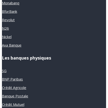
Monabanq
BforBank
Revolut
N26
Nickel
Axa Banque
Les banques physiques
SG
BNP Paribas
Crédit Agricole
Banque Postale
Crédit Mutuel