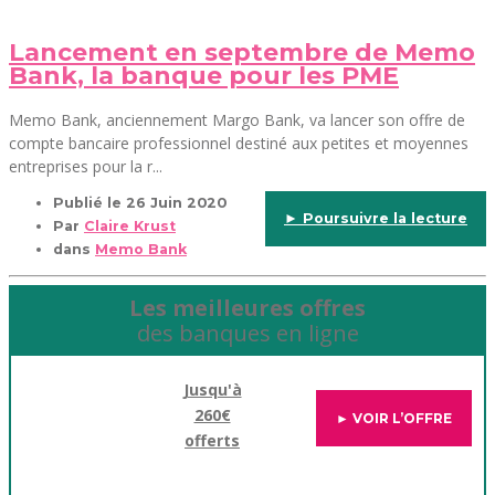
Lancement en septembre de Memo
Bank, la banque pour les PME
Memo Bank, anciennement Margo Bank, va lancer son offre de
compte bancaire professionnel destiné aux petites et moyennes
entreprises pour la r...
Publié le
26 Juin 2020
► Poursuivre la lecture
Par
Claire Krust
dans
Memo Bank
Les meilleures offres
des banques en ligne
Jusqu'à
260€
► VOIR L’OFFRE
offerts