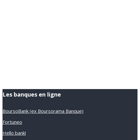
Les banques en ligne
BoursoBank (ex Boursorama Banque)
Fortuneo
Hello bank!