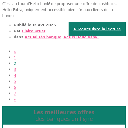
C’est au tour d’Hello bank! de proposer une offre de cashback,
Hello Extra, uniquement accessible bien sûr aux clients de la
banqu...
Publié le
12 Avr 2023
► Poursuivre la lecture
Par
Claire Krust
dans
Actualités banque
,
Actus Hello bank!
«
1
2
3
4
5
6
7
»
Les meilleures offres
des banques en ligne