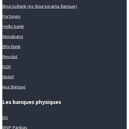
BoursoBank (ex Boursorama Banque)
Fortuneo
Hello bank!
Monabanq
BforBank
Revolut
N26
Nickel
Axa Banque
Les banques physiques
SG
BNP Paribas