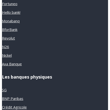
Fortuneo
Hello bank!
Monabanq
BforBank
Revolut
N26
Nickel
Axa Banque
Les banques physiques
SG
BNP Paribas
Crédit Agricole